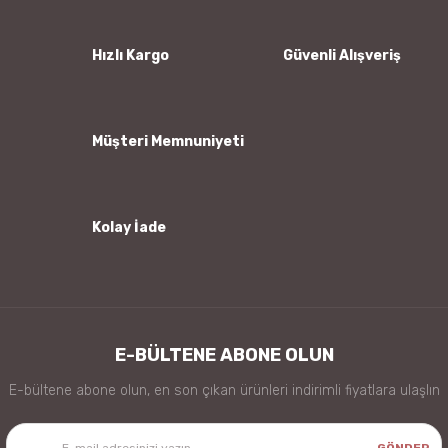
Ürün açıklamasında eksik bilgiler bulunuyor.
Ürün bilgilerinde hatalar bulunuyor.
Hızlı Kargo
Güvenli Alışveriş
Ürün fiyatı diğer sitelerden daha pahalı.
Bu ürüne benzer farklı alternatifler olmalı.
Müşteri Memnuniyeti
Kolay İade
Gönder
E-BÜLTENE ABONE OLUN
E-bültene abone olun, en son çıkan ürünleri indirimli fiyatlara ulaşlın
GÖNDER