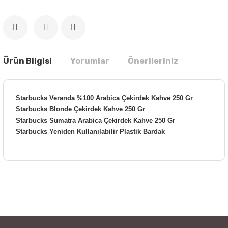
Ürün Bilgisi
Yorumlar
Önerileriniz
Starbucks Veranda %100 Arabica Çekirdek Kahve 250 Gr
Starbucks Blonde Çekirdek Kahve 250 Gr
Starbucks Sumatra Arabica Çekirdek Kahve 250 Gr
Starbucks Yeniden Kullanılabilir Plastik Bardak
Bu ürünün fiyat bilgisi, resim, ürün açıklamalarında ve diğer
konularda yetersiz gördüğünüz noktaları öneri formunu
Bu ürüne ilk yorumu siz yapın!
kullanarak tarafımıza iletebilirsiniz.
Görüş ve önerileriniz için teşekkür ederiz.
Yorum Yaz
Ürün resmi kalitesiz, bozuk veya görüntülenemiyor.