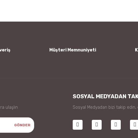
Yorum Yaz
veriş
Müşteri Memnuniyeti
K
Gönder
SOSYAL MEDYADAN TAK
ra ulaşlın
Sosyal Medyadan bizi takip edin,
GÖNDER