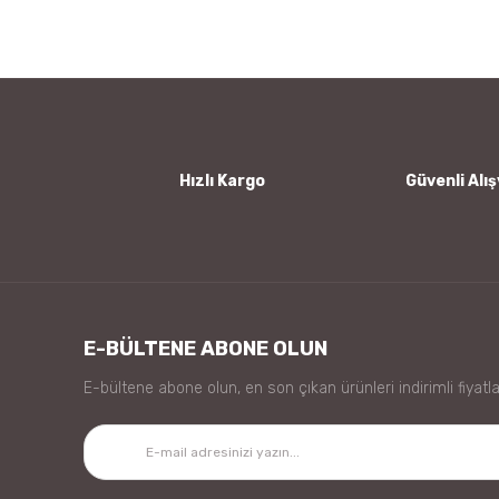
Ürün resmi kalitesiz, bozuk veya görüntülenemiyor.
Ürün açıklamasında eksik bilgiler bulunuyor.
Ürün bilgilerinde hatalar bulunuyor.
Ürün fiyatı diğer sitelerden daha pahalı.
Bu ürüne benzer farklı alternatifler olmalı.
Hızlı Kargo
Güvenli Alış
E-BÜLTENE ABONE OLUN
E-bültene abone olun, en son çıkan ürünleri indirimli fiyatla