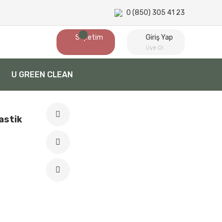
0 (850) 305 41 23
Sepetim
Giriş Yap
Üye Ol
U GREEN CLEAN
astik