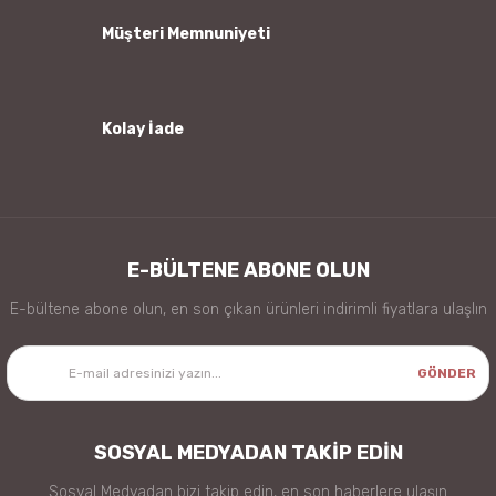
Müşteri Memnuniyeti
Kolay İade
Gönder
E-BÜLTENE ABONE OLUN
E-bültene abone olun, en son çıkan ürünleri indirimli fiyatlara ulaşlın
GÖNDER
SOSYAL MEDYADAN TAKİP EDİN
Sosyal Medyadan bizi takip edin, en son haberlere ulaşın