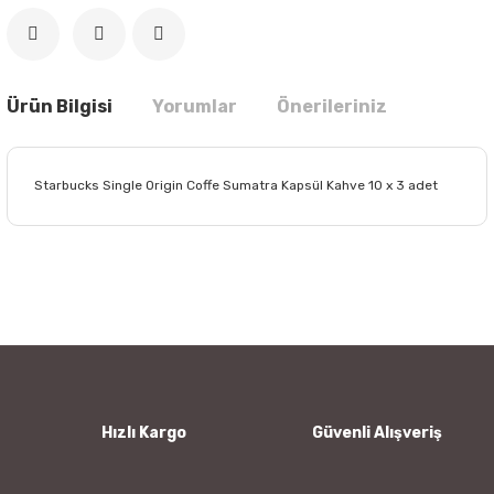
Ürün Bilgisi
Yorumlar
Önerileriniz
Starbucks Single Origin Coffe Sumatra Kapsül Kahve 10 x 3 adet
Bu ürünün fiyat bilgisi, resim, ürün açıklamalarında ve diğer
konularda yetersiz gördüğünüz noktaları öneri formunu
Bu ürüne ilk yorumu siz yapın!
kullanarak tarafımıza iletebilirsiniz.
Görüş ve önerileriniz için teşekkür ederiz.
Yorum Yaz
Ürün resmi kalitesiz, bozuk veya görüntülenemiyor.
Ürün açıklamasında eksik bilgiler bulunuyor.
Ürün bilgilerinde hatalar bulunuyor.
Hızlı Kargo
Güvenli Alışveriş
Ürün fiyatı diğer sitelerden daha pahalı.
Bu ürüne benzer farklı alternatifler olmalı.