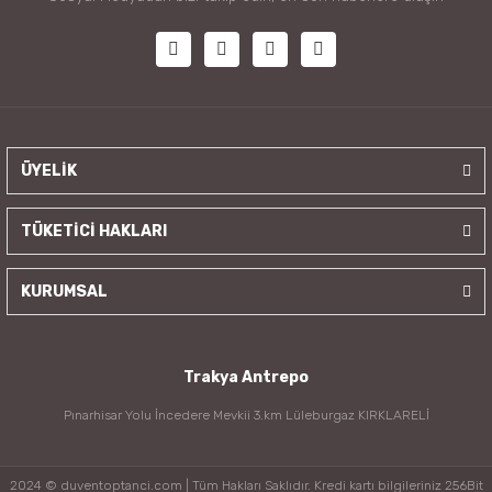
ÜYELİK
TÜKETİCİ HAKLARI
KURUMSAL
Trakya Antrepo
Pınarhisar Yolu İncedere Mevkii 3.km Lüleburgaz KIRKLARELİ
2024 © duventoptanci.com | Tüm Hakları Saklıdır. Kredi kartı bilgileriniz 256Bit