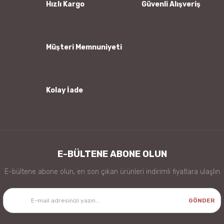
Ürün bilgilerinde hatalar bulunuyor.
Hızlı Kargo
Güvenli Alışveriş
Ürün fiyatı diğer sitelerden daha pahalı.
Bu ürüne benzer farklı alternatifler olmalı.
Müşteri Memnuniyeti
Kolay İade
Gönder
E-BÜLTENE ABONE OLUN
E-bültene abone olun, en son çıkan ürünleri indirimli fiyatlara ulaşlın
GÖNDER