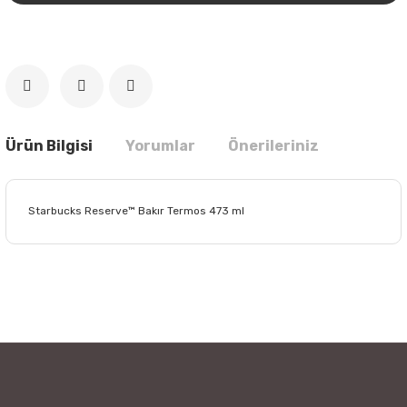
Ürün Bilgisi
Yorumlar
Önerileriniz
Starbucks Reserve™ Bakır Termos 473 ml
Bu ürünün fiyat bilgisi, resim, ürün açıklamalarında ve diğer
konularda yetersiz gördüğünüz noktaları öneri formunu
Bu ürüne ilk yorumu siz yapın!
kullanarak tarafımıza iletebilirsiniz.
Görüş ve önerileriniz için teşekkür ederiz.
Yorum Yaz
Ürün resmi kalitesiz, bozuk veya görüntülenemiyor.
Ürün açıklamasında eksik bilgiler bulunuyor.