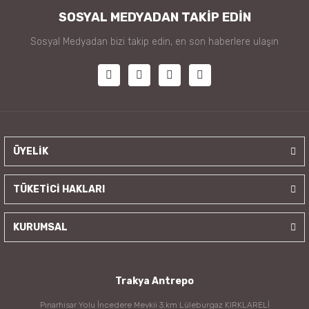
SOSYAL MEDYADAN TAKİP EDİN
Sosyal Medyadan bizi takip edin, en son haberlere ulaşın
ÜYELİK
TÜKETİCİ HAKLARI
KURUMSAL
Trakya Antrepo
Pınarhisar Yolu İncedere Mevkii 3.km Lüleburgaz KIRKLARELİ