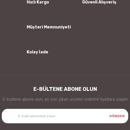
Hızlı Kargo
Güvenli Alışveriş
Ürün fiyatı diğer sitelerden daha pahalı.
Bu ürüne benzer farklı alternatifler olmalı.
Müşteri Memnuniyeti
Kolay İade
Gönder
E-BÜLTENE ABONE OLUN
E-bültene abone olun, en son çıkan ürünleri indirimli fiyatlara ulaşlın
GÖNDER