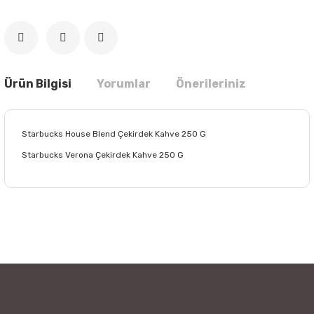
Ürün Bilgisi
Yorumlar
Önerileriniz
Starbucks House Blend Çekirdek Kahve 250 G
Starbucks Verona Çekirdek Kahve 250 G
Bu ürünün fiyat bilgisi, resim, ürün açıklamalarında ve diğer
konularda yetersiz gördüğünüz noktaları öneri formunu
Bu ürüne ilk yorumu siz yapın!
kullanarak tarafımıza iletebilirsiniz.
Görüş ve önerileriniz için teşekkür ederiz.
Yorum Yaz
Ürün resmi kalitesiz, bozuk veya görüntülenemiyor.
Ürün açıklamasında eksik bilgiler bulunuyor.
Ürün bilgilerinde hatalar bulunuyor.