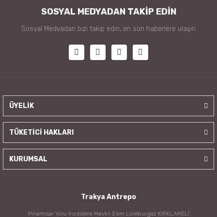
SOSYAL MEDYADAN TAKİP EDİN
Sosyal Medyadan bizi takip edin, en son haberlere ulaşın
ÜYELİK
TÜKETİCİ HAKLARI
KURUMSAL
Trakya Antrepo
Pınarhisar Yolu İncedere Mevkii 3.km Lüleburgaz KIRKLARELİ