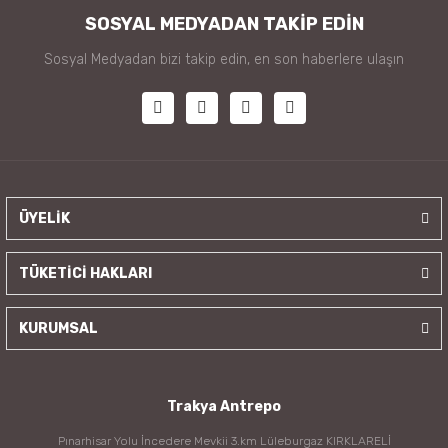
SOSYAL MEDYADAN TAKİP EDİN
Sosyal Medyadan bizi takip edin, en son haberlere ulaşın
ÜYELİK
TÜKETİCİ HAKLARI
KURUMSAL
Trakya Antrepo
Pınarhisar Yolu İncedere Mevkii 3.km Lüleburgaz KIRKLARELİ