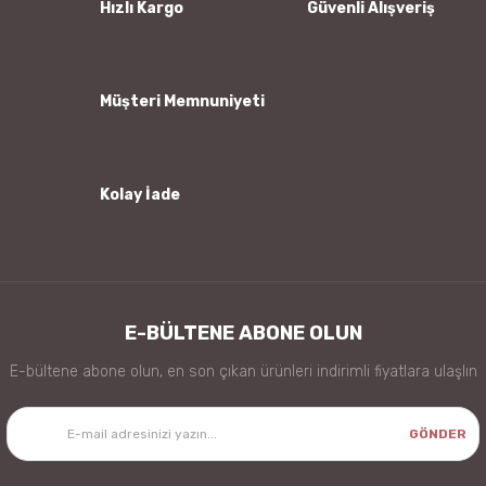
Hızlı Kargo
Güvenli Alışveriş
Ürün fiyatı diğer sitelerden daha pahalı.
Bu ürüne benzer farklı alternatifler olmalı.
Müşteri Memnuniyeti
Kolay İade
Gönder
E-BÜLTENE ABONE OLUN
E-bültene abone olun, en son çıkan ürünleri indirimli fiyatlara ulaşlın
GÖNDER