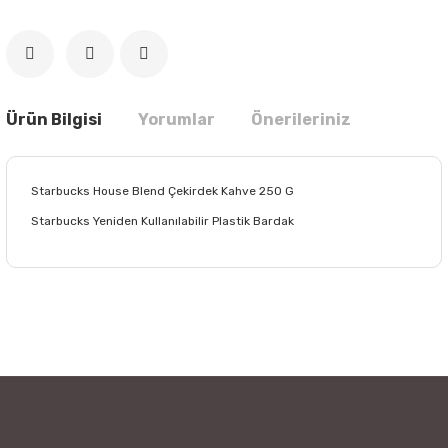
Ürün Bilgisi
Yorumlar
Önerileriniz
Starbucks House Blend Çekirdek Kahve 250 G
Starbucks Yeniden Kullanılabilir Plastik Bardak
Bu ürünün fiyat bilgisi, resim, ürün açıklamalarında ve diğer
konularda yetersiz gördüğünüz noktaları öneri formunu
Bu ürüne ilk yorumu siz yapın!
kullanarak tarafımıza iletebilirsiniz.
Görüş ve önerileriniz için teşekkür ederiz.
Yorum Yaz
Ürün resmi kalitesiz, bozuk veya görüntülenemiyor.
Ürün açıklamasında eksik bilgiler bulunuyor.
Ürün bilgilerinde hatalar bulunuyor.