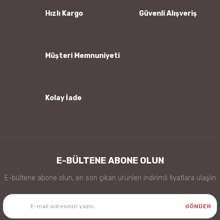
Ürün bilgilerinde hatalar bulunuyor.
Hızlı Kargo
Güvenli Alışveriş
Ürün fiyatı diğer sitelerden daha pahalı.
Bu ürüne benzer farklı alternatifler olmalı.
Müşteri Memnuniyeti
Kolay İade
Gönder
E-BÜLTENE ABONE OLUN
E-bültene abone olun, en son çıkan ürünleri indirimli fiyatlara ulaşlın
GÖNDER