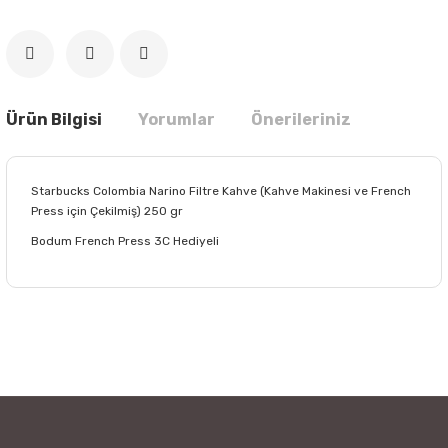
Ürün Bilgisi
Yorumlar
Önerileriniz
Starbucks Colombia Narino Filtre Kahve (Kahve Makinesi ve French
Press için Çekilmiş) 250 gr
Bodum French Press 3C Hediyeli
Bu ürünün fiyat bilgisi, resim, ürün açıklamalarında ve diğer
konularda yetersiz gördüğünüz noktaları öneri formunu
Bu ürüne ilk yorumu siz yapın!
kullanarak tarafımıza iletebilirsiniz.
Görüş ve önerileriniz için teşekkür ederiz.
Yorum Yaz
Ürün resmi kalitesiz, bozuk veya görüntülenemiyor.
Ürün açıklamasında eksik bilgiler bulunuyor.