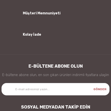
Bu ürüne benzer farklı alternatifler olmalı.
Müşteri Memnuniyeti
Kolay İade
Gönder
E-BÜLTENE ABONE OLUN
E-bültene abone olun, en son çıkan ürünleri indirimli fiyatlara ulaşlın
GÖNDER
SOSYAL MEDYADAN TAKİP EDİN