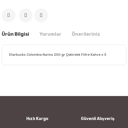
Ürün Bilgisi
Yorumlar
Önerileriniz
Starbucks Colombia Narino 250 gr Çekirdek Filtre Kahve x 3
Bu ürünün fiyat bilgisi, resim, ürün açıklamalarında ve diğer
konularda yetersiz gördüğünüz noktaları öneri formunu
Bu ürüne ilk yorumu siz yapın!
kullanarak tarafımıza iletebilirsiniz.
Görüş ve önerileriniz için teşekkür ederiz.
Yorum Yaz
Ürün resmi kalitesiz, bozuk veya görüntülenemiyor.
Ürün açıklamasında eksik bilgiler bulunuyor.
Ürün bilgilerinde hatalar bulunuyor.
Hızlı Kargo
Güvenli Alışveriş
Ürün fiyatı diğer sitelerden daha pahalı.