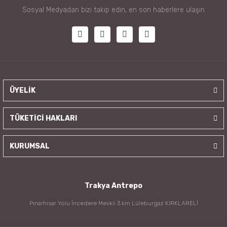
Sosyal Medyadan bizi takip edin, en son haberlere ulaşın
ÜYELİK
TÜKETİCİ HAKLARI
KURUMSAL
Trakya Antrepo
Pınarhisar Yolu İncedere Mevkii 3.km Lüleburgaz KIRKLARELİ