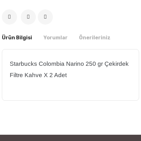
Ürün Bilgisi
Yorumlar
Önerileriniz
Starbucks Colombia Narino 250 gr Çekirdek
Filtre Kahve X 2 Adet
Bu ürünün fiyat bilgisi, resim, ürün açıklamalarında ve diğer
konularda yetersiz gördüğünüz noktaları öneri formunu
Bu ürüne ilk yorumu siz yapın!
kullanarak tarafımıza iletebilirsiniz.
Görüş ve önerileriniz için teşekkür ederiz.
Yorum Yaz
Ürün resmi kalitesiz, bozuk veya görüntülenemiyor.