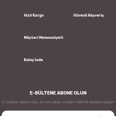
Ürün açıklamasında eksik bilgiler bulunuyor.
Ürün bilgilerinde hatalar bulunuyor.
Hızlı Kargo
Güvenli Alışveriş
Ürün fiyatı diğer sitelerden daha pahalı.
Bu ürüne benzer farklı alternatifler olmalı.
Müşteri Memnuniyeti
Kolay İade
Gönder
E-BÜLTENE ABONE OLUN
E-bültene abone olun, en son çıkan ürünleri indirimli fiyatlara ulaşlın