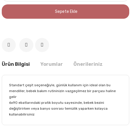
Sepete Ekle
Ürün Bilgisi
Yorumlar
Önerileriniz
Standart çeşit seçeneğiyle, günlük kullanım için ideal olan bu
mendiller, bebek bakım rutininizin vazgeçilmez bir parçası haline
gelir
6x90 ebatlarındaki pratik boyutu sayesinde, bebek bezini
değiştirirken veya banyo sonrası temizlik yaparken kolayca
kullanabilirsiniz
Bu ürünün fiyat bilgisi, resim, ürün açıklamalarında ve diğer