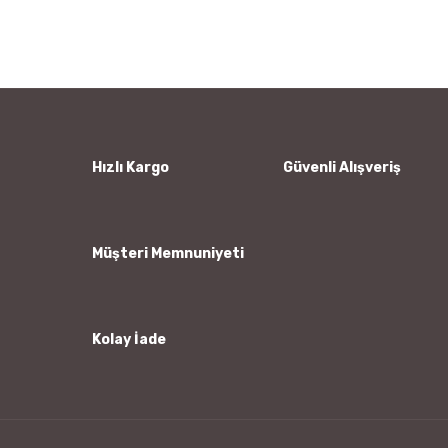
konularda yetersiz gördüğünüz noktaları öneri formunu
Bu ürüne ilk yorumu siz yapın!
kullanarak tarafımıza iletebilirsiniz.
Görüş ve önerileriniz için teşekkür ederiz.
Yorum Yaz
Ürün resmi kalitesiz, bozuk veya görüntülenemiyor.
Ürün açıklamasında eksik bilgiler bulunuyor.
Ürün bilgilerinde hatalar bulunuyor.
Hızlı Kargo
Güvenli Alışveriş
Ürün fiyatı diğer sitelerden daha pahalı.
Bu ürüne benzer farklı alternatifler olmalı.
Müşteri Memnuniyeti
Kolay İade
Gönder