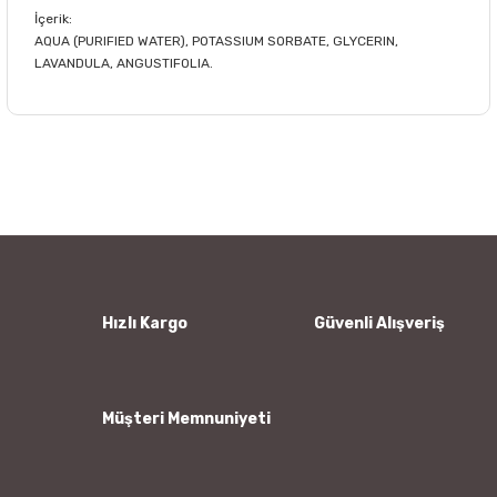
İçerik:
AQUA (PURIFIED WATER), POTASSIUM SORBATE, GLYCERIN,
LAVANDULA, ANGUSTIFOLIA.
Bu ürünün fiyat bilgisi, resim, ürün açıklamalarında ve diğer
konularda yetersiz gördüğünüz noktaları öneri formunu
Bu ürüne ilk yorumu siz yapın!
kullanarak tarafımıza iletebilirsiniz.
Görüş ve önerileriniz için teşekkür ederiz.
Yorum Yaz
Ürün resmi kalitesiz, bozuk veya görüntülenemiyor.
Ürün açıklamasında eksik bilgiler bulunuyor.
Ürün bilgilerinde hatalar bulunuyor.
Hızlı Kargo
Güvenli Alışveriş
Ürün fiyatı diğer sitelerden daha pahalı.
Bu ürüne benzer farklı alternatifler olmalı.
Müşteri Memnuniyeti