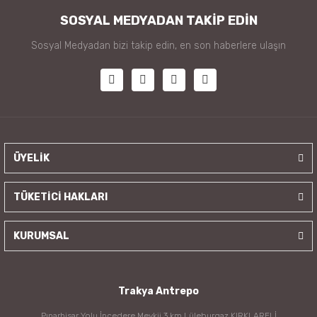
SOSYAL MEDYADAN TAKİP EDİN
Sosyal Medyadan bizi takip edin, en son haberlere ulaşın
ÜYELİK
TÜKETİCİ HAKLARI
KURUMSAL
Trakya Antrepo
Pınarhisar Yolu İncedere Mevkii 3.km Lüleburgaz KIRKLARELİ