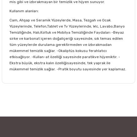
mis gibi ve izbırakmayan bir temizlik ve hijyen sunuyor.
Kullanım alanları:
Cam, Ahşap ve Seramik Yüzeylerde, Masa, Tezgah ve Ocak
Yüzeylerinde, Telefon,Tablet ve Tv Yüzeylerinde, Wc, Lavabo,Banyo
Temizliğinde, Halı,Koltuk ve Mobilya Temizliğinde Faydaları -Beyaz
sirke ve karbonat içeren doğaliçeriği sayesinde, sık temas edilen
tüm yüzeylerde durulama gerektirmeden ve izbırakmadan
mükemmel temizlik sağlar. -Okaliptüs kokusu ferahlatıcı
etkisağlıyor. -Kullan-at özelliği sayesinde paratikve hijyeniktir. -
Ekstra büyük, ekstra kalın özelliğisayesinde, tek yaprak ile
mükemmel temizlik sağlar. -Pratik boyutu sayesinde yer kaplamaz.
Bu ürünün fiyat bilgisi, resim, ürün açıklamalarında ve diğer
konularda yetersiz gördüğünüz noktaları öneri formunu
Bu ürüne ilk yorumu siz yapın!
kullanarak tarafımıza iletebilirsiniz.
Görüş ve önerileriniz için teşekkür ederiz.
Yorum Yaz
Ürün resmi kalitesiz, bozuk veya görüntülenemiyor.
Ürün açıklamasında eksik bilgiler bulunuyor.