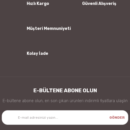
Ürün bilgilerinde hatalar bulunuyor.
Hızlı Kargo
Güvenli Alışveriş
Ürün fiyatı diğer sitelerden daha pahalı.
Bu ürüne benzer farklı alternatifler olmalı.
Müşteri Memnuniyeti
Kolay İade
Gönder
E-BÜLTENE ABONE OLUN
E-bültene abone olun, en son çıkan ürünleri indirimli fiyatlara ulaşlın
GÖNDER