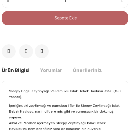
Sepete Ekle
Ürün Bilgisi
Yorumlar
Önerileriniz
Sleepy Doğal Zeytinyağlı Ve Pamuklu Islak Bebek Havlusu 3x50 (150
Yaprak),
İçeriğindeki zeytinyağı ve pamuksu lifler ile Sleepy Zeytinyağlı Islak
Bebek Havlusu, narin ciltlere mis gibi ve yumuşacık bir dokunuş
yapıyor.
Alkol ve Paraben içermeyen Sleepy Zeytinyağlı Islak Bebek
Havlusu'nu hem bebeğiniz hem de kendiniz için güvenle