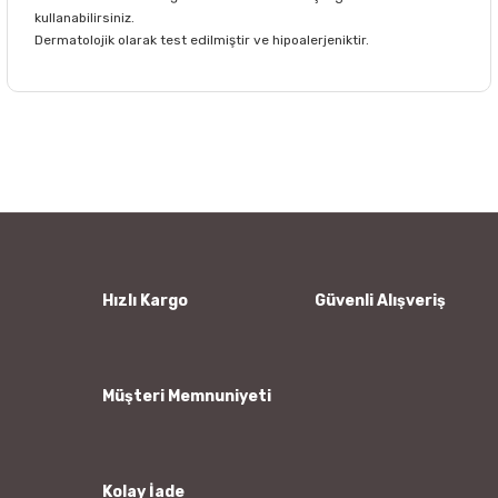
kullanabilirsiniz.
Dermatolojik olarak test edilmiştir ve hipoalerjeniktir.
Bu ürünün fiyat bilgisi, resim, ürün açıklamalarında ve diğer
konularda yetersiz gördüğünüz noktaları öneri formunu
Bu ürüne ilk yorumu siz yapın!
kullanarak tarafımıza iletebilirsiniz.
Görüş ve önerileriniz için teşekkür ederiz.
Yorum Yaz
Ürün resmi kalitesiz, bozuk veya görüntülenemiyor.
Ürün açıklamasında eksik bilgiler bulunuyor.
Ürün bilgilerinde hatalar bulunuyor.
Hızlı Kargo
Güvenli Alışveriş
Ürün fiyatı diğer sitelerden daha pahalı.
Bu ürüne benzer farklı alternatifler olmalı.
Müşteri Memnuniyeti
Kolay İade