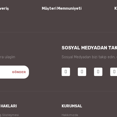
veriş
Müşteri Memnuniyeti
K
Gönder
SOSYAL MEDYADAN TAK
ra ulaşlın
Sosyal Medyadan bizi takip edin,
GÖNDER
 HAKLARI
KURUMSAL
ış Sözleşmesi
Hakkımızda