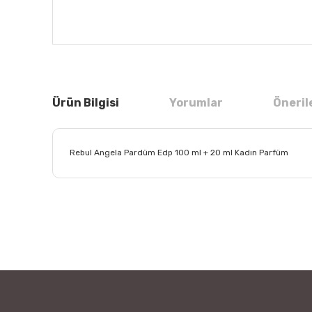
Ürün Bilgisi
Yorumlar
Öneril
Rebul Angela Pardüm Edp 100 ml + 20 ml Kadın Parfüm
Bu ürünün fiyat bilgisi, resim, ürün açıklamalarında ve
Görüş ve önerileriniz için teşekkür ederiz.
Ürün resmi kalitesiz, bozuk veya görüntülenemiyor.
Ürün açıklamasında eksik bilgiler bulunuyor.
Ürün bilgilerinde hatalar bulunuyor.
Ürün fiyatı diğer sitelerden daha pahalı.