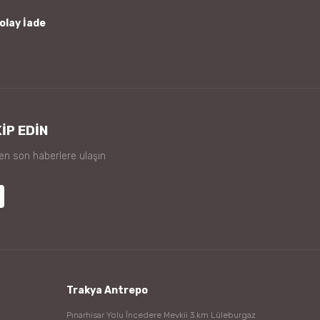
olay İade
İP EDİN
 en son haberlere ulaşın
Trakya Antrepo
Pınarhisar Yolu İncedere Mevkii 3.km Lüleburgaz