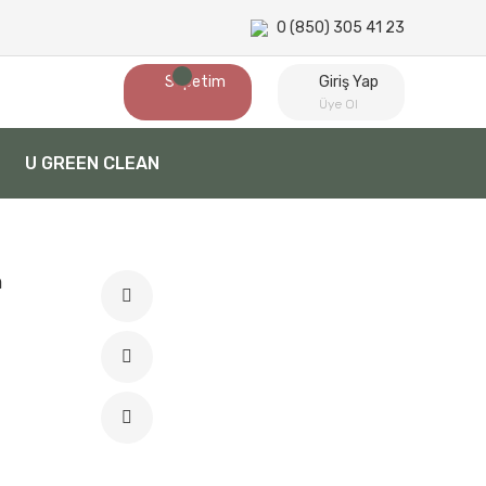
0 (850) 305 41 23
Sepetim
Giriş Yap
Üye Ol
U GREEN CLEAN
n