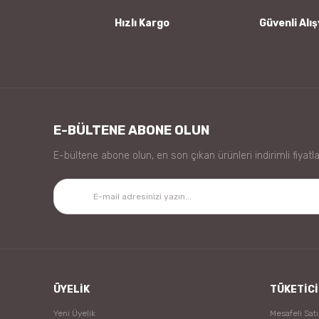
Bu ürüne benzer farklı alternatifler olmalı.
Hızlı Kargo
Güvenli Alış
E-BÜLTENE ABONE OLUN
E-bültene abone olun, en son çıkan ürünleri indirimli fiyatla
ÜYELİK
TÜKETİCİ
Yeni Üyelik
Mesafeli Sat