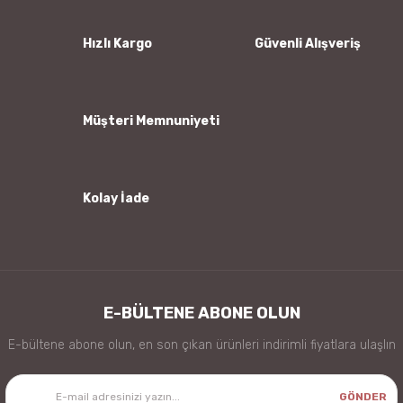
Ürün açıklamasında eksik bilgiler bulunuyor.
Ürün bilgilerinde hatalar bulunuyor.
Hızlı Kargo
Güvenli Alışveriş
Ürün fiyatı diğer sitelerden daha pahalı.
Bu ürüne benzer farklı alternatifler olmalı.
Müşteri Memnuniyeti
Kolay İade
Gönder
E-BÜLTENE ABONE OLUN
E-bültene abone olun, en son çıkan ürünleri indirimli fiyatlara ulaşlın
GÖNDER