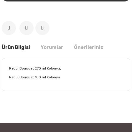
Ürün Bilgisi
Yorumlar
Önerileriniz
Rebul Bouquet 270 ml Kolonya,
Rebul Bouquet 100 ml Kolonya
Bu ürünün fiyat bilgisi, resim, ürün açıklamalarında ve diğer
konularda yetersiz gördüğünüz noktaları öneri formunu
Bu ürüne ilk yorumu siz yapın!
kullanarak tarafımıza iletebilirsiniz.
Görüş ve önerileriniz için teşekkür ederiz.
Yorum Yaz
Ürün resmi kalitesiz, bozuk veya görüntülenemiyor.