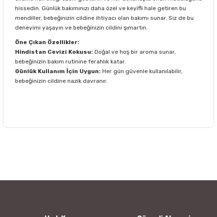
hissedin. Günlük bakımınızı daha özel ve keyifli hale getiren bu
mendiller, bebeğinizin cildine ihtiyacı olan bakımı sunar. Siz de bu
deneyimi yaşayın ve bebeğinizin cildini şımartın.
Öne Çıkan Özellikler:
Hindistan Cevizi Kokusu:
Doğal ve hoş bir aroma sunar,
bebeğinizin bakım rutinine ferahlık katar.
Günlük Kullanım İçin Uygun:
Her gün güvenle kullanılabilir,
bebeğinizin cildine nazik davranır.
Bu ürünün fiyat bilgisi, resim, ürün açıklamalarında ve diğer
konularda yetersiz gördüğünüz noktaları öneri formunu
Bu ürüne ilk yorumu siz yapın!
kullanarak tarafımıza iletebilirsiniz.
Görüş ve önerileriniz için teşekkür ederiz.
Yorum Yaz
Ürün resmi kalitesiz, bozuk veya görüntülenemiyor.
Ürün açıklamasında eksik bilgiler bulunuyor.
Ürün bilgilerinde hatalar bulunuyor.