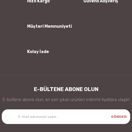
Hızlı Kargo
Güvenli Alışveriş
Ürün fiyatı diğer sitelerden daha pahalı.
Bu ürüne benzer farklı alternatifler olmalı.
Müşteri Memnuniyeti
Kolay İade
Gönder
E-BÜLTENE ABONE OLUN
E-bültene abone olun, en son çıkan ürünleri indirimli fiyatlara ulaşlın
GÖNDER