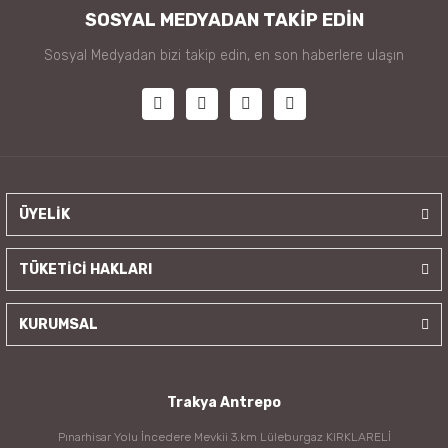
SOSYAL MEDYADAN TAKİP EDİN
Sosyal Medyadan bizi takip edin, en son haberlere ulaşın
ÜYELİK
TÜKETİCİ HAKLARI
KURUMSAL
Trakya Antrepo
Pınarhisar Yolu İncedere Mevkii 3.km Lüleburgaz KIRKLARELİ