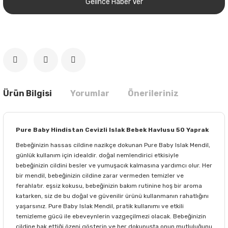
Gelince Haber Ver
Ürün Bilgisi
Yorumlar
Önerileriniz
Pure Baby Hindistan Cevizli Islak Bebek Havlusu 50 Yaprak
Bebeğinizin hassas cildine nazikçe dokunan Pure Baby Islak Mendil,
günlük kullanım için idealdir. doğal nemlendirici etkisiyle
bebeğinizin cildini besler ve yumuşacık kalmasına yardımcı olur. Her
bir mendil, bebeğinizin cildine zarar vermeden temizler ve
ferahlatır. eşsiz kokusu, bebeğinizin bakım rutinine hoş bir aroma
katarken, siz de bu doğal ve güvenilir ürünü kullanmanın rahatlığını
yaşarsınız. Pure Baby Islak Mendil, pratik kullanımı ve etkili
temizleme gücü ile ebeveynlerin vazgeçilmezi olacak. Bebeğinizin
cildine hak ettiği özeni gösterin ve her dokunuşta onun mutluluğunu