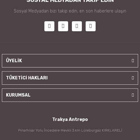
Sosyal Medyadan bizi takip edin, en son haberlere ulaşın
ÜYELİK
TÜKETİCİ HAKLARI
KURUMSAL
Trakya Antrepo
Pınarhisar Yolu İncedere Mevkii 3.km Lüleburgaz KIRKLARELİ