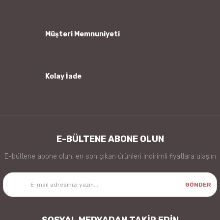
Ürün fiyatı diğer sitelerden daha pahalı.
Bu ürüne benzer farklı alternatifler olmalı.
Müşteri Memnuniyeti
Kolay İade
Gönder
E-BÜLTENE ABONE OLUN
E-bültene abone olun, en son çıkan ürünleri indirimli fiyatlara ulaşlın
GÖNDER
SOSYAL MEDYADAN TAKİP EDİN