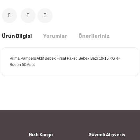
Ürün Bilgisi
Yorumlar
Önerileriniz
Prima Pampers Aktif Bebek Fırsat Paketi Bebek Bezi 10-15 KG 4+
Beden 50 Adet
Bu ürünün fiyat bilgisi, resim, ürün açıklamalarında ve diğer
konularda yetersiz gördüğünüz noktaları öneri formunu
Bu ürüne ilk yorumu siz yapın!
kullanarak tarafımıza iletebilirsiniz.
Görüş ve önerileriniz için teşekkür ederiz.
Yorum Yaz
Ürün resmi kalitesiz, bozuk veya görüntülenemiyor.
Ürün açıklamasında eksik bilgiler bulunuyor.
Ürün bilgilerinde hatalar bulunuyor.
Hızlı Kargo
Güvenli Alışveriş