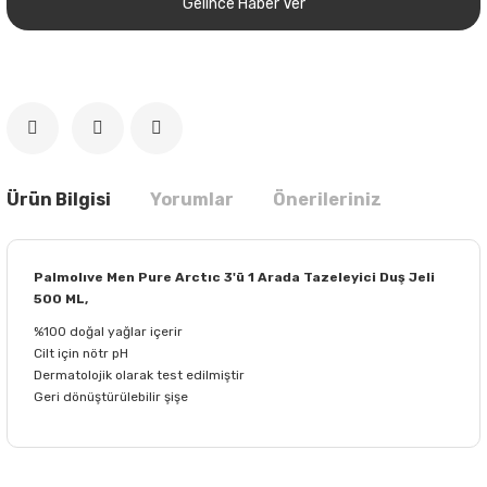
Gelince Haber Ver
Ürün Bilgisi
Yorumlar
Önerileriniz
Palmolıve Men Pure Arctıc 3'ü 1 Arada Tazeleyici Duş Jeli
500 ML,
%100 doğal yağlar içerir
Cilt için nötr pH
Dermatolojik olarak test edilmiştir
Geri dönüştürülebilir şişe
Bu ürünün fiyat bilgisi, resim, ürün açıklamalarında ve diğer
konularda yetersiz gördüğünüz noktaları öneri formunu