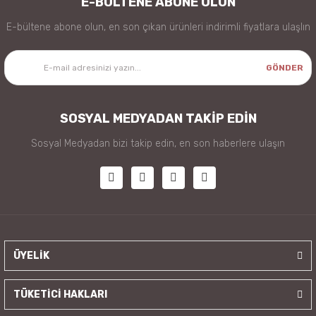
E-BÜLTENE ABONE OLUN
E-bültene abone olun, en son çıkan ürünleri indirimli fiyatlara ulaşlın
GÖNDER
SOSYAL MEDYADAN TAKİP EDİN
Sosyal Medyadan bizi takip edin, en son haberlere ulaşın
ÜYELİK
TÜKETİCİ HAKLARI