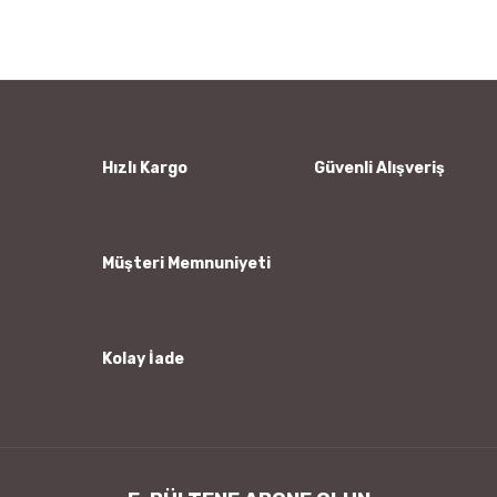
Bu ürüne ilk yorumu siz yapın!
kullanarak tarafımıza iletebilirsiniz.
Görüş ve önerileriniz için teşekkür ederiz.
Yorum Yaz
Ürün resmi kalitesiz, bozuk veya görüntülenemiyor.
Ürün açıklamasında eksik bilgiler bulunuyor.
Ürün bilgilerinde hatalar bulunuyor.
Hızlı Kargo
Güvenli Alışveriş
Ürün fiyatı diğer sitelerden daha pahalı.
Bu ürüne benzer farklı alternatifler olmalı.
Müşteri Memnuniyeti
Kolay İade
Gönder