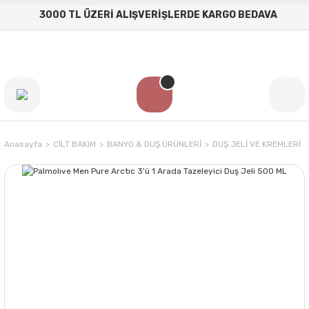
3000 TL ÜZERİ ALIŞVERİŞLERDE KARGO BEDAVA
Anasayfa
CİLT BAKIM
BANYO & DUŞ ÜRÜNLERİ
DUŞ JELİ VE KREMLERİ