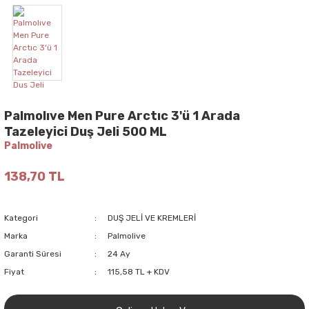
Palmolıve Men Pure Arctıc 3'ü 1 Arada
Tazeleyici Duş Jeli 500 ML
Palmolive
138,70 TL
Kategori
DUŞ JELİ VE KREMLERİ
Marka
Palmolive
Garanti Süresi
24 Ay
Fiyat
115,58 TL + KDV