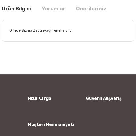
Ürün Bilgisi
Yorumlar
Önerileriniz
Orkide Sızma Zeytinyağı Teneke 5 lt
Bu ürünün fiyat bilgisi, resim, ürün açıklamalarında ve diğer
konularda yetersiz gördüğünüz noktaları öneri formunu
Bu ürüne ilk yorumu siz yapın!
kullanarak tarafımıza iletebilirsiniz.
Görüş ve önerileriniz için teşekkür ederiz.
Yorum Yaz
Ürün resmi kalitesiz, bozuk veya görüntülenemiyor.
Ürün açıklamasında eksik bilgiler bulunuyor.
Ürün bilgilerinde hatalar bulunuyor.
Hızlı Kargo
Güvenli Alışveriş
Ürün fiyatı diğer sitelerden daha pahalı.
Bu ürüne benzer farklı alternatifler olmalı.
Müşteri Memnuniyeti