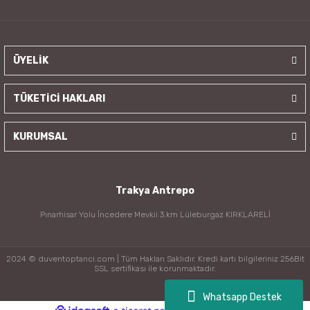
ÜYELİK
TÜKETİCİ HAKLARI
KURUMSAL
Trakya Antrepo
Pınarhisar Yolu İncedere Mevkii 3.km Lüleburgaz KIRKLARELİ
2024 © duventoptanci.com | Tüm Hakları Saklıdır. Kredi kartı bilgileriniz 256Bit
SSL sertifikası ile korunmaktadır.
Whatsapp Destek