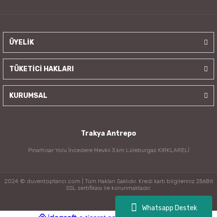
ÜYELİK
TÜKETİCİ HAKLARI
KURUMSAL
Trakya Antrepo
Pınarhisar Yolu İncedere Mevkii 3.km Lüleburgaz KIRKLARELİ
2024 © duventoptanci.com | Tüm Hakları Saklıdır. Kredi kartı bilgileriniz 256Bit
SSL sertifikası ile korunmaktadır.
Whatsapp Destek