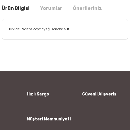
Ürün Bilgisi
Yorumlar
Önerileriniz
Orkide Riviera Zeytinyağı Teneke 5 lt
Bu ürünün fiyat bilgisi, resim, ürün açıklamalarında ve diğer
konularda yetersiz gördüğünüz noktaları öneri formunu
Bu ürüne ilk yorumu siz yapın!
kullanarak tarafımıza iletebilirsiniz.
Görüş ve önerileriniz için teşekkür ederiz.
Yorum Yaz
Ürün resmi kalitesiz, bozuk veya görüntülenemiyor.
Ürün açıklamasında eksik bilgiler bulunuyor.
Ürün bilgilerinde hatalar bulunuyor.
Hızlı Kargo
Güvenli Alışveriş
Ürün fiyatı diğer sitelerden daha pahalı.
Bu ürüne benzer farklı alternatifler olmalı.
Müşteri Memnuniyeti