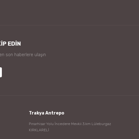
İP EDİN
 en son haberlere ulaşın
Trakya Antrepo
Pınarhisar Yolu İncedere Mevkii 3.km Lüleburgaz
KIRKLARELİ