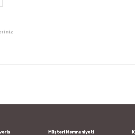
eriniz
 diğer konularda yetersiz gördüğünüz noktaları öneri formunu kullanarak tar
Bu ürüne ilk yorumu siz yapın!
Yorum Yaz
veriş
Müşteri Memnuniyeti
K