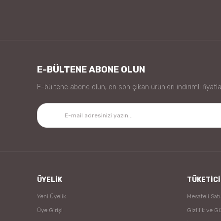
E-BÜLTENE ABONE OLUN
E-bültene abone olun, en son çıkan ürünleri indirimli fiyatla
ÜYELİK
TÜKETİCİ
Yeni Üyelik
Mesafeli Sat
Üye Girişi
Gizlilik ve G