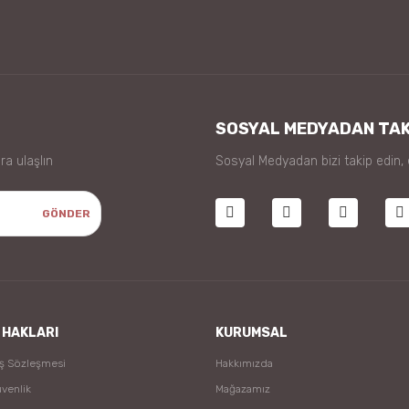
Gönder
SOSYAL MEDYADAN TAK
ra ulaşlın
Sosyal Medyadan bizi takip edin,
GÖNDER
 HAKLARI
KURUMSAL
ış Sözleşmesi
Hakkımızda
üvenlik
Mağazamız