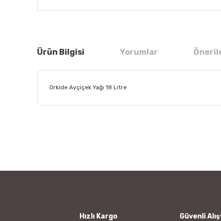
Ürün Bilgisi
Yorumlar
Öneril
Orkide Ayçiçek Yağı 18 Litre
Bu ürünün fiyat bilgisi, resim, ürün açıklamalarında ve
Görüş ve önerileriniz için teşekkür ederiz.
Ürün resmi kalitesiz, bozuk veya görüntülenemiyor.
Ürün açıklamasında eksik bilgiler bulunuyor.
Ürün bilgilerinde hatalar bulunuyor.
Ürün fiyatı diğer sitelerden daha pahalı.
Bu ürüne benzer farklı alternatifler olmalı.
Hızlı Kargo
Güvenli Alış