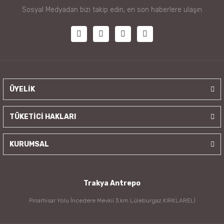
Sosyal Medyadan bizi takip edin, en son haberlere ulaşın
ÜYELİK
TÜKETİCİ HAKLARI
KURUMSAL
Trakya Antrepo
Pınarhisar Yolu İncedere Mevkii 3.km Lüleburgaz KIRKLARELİ