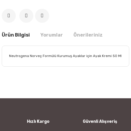
Ürün Bilgisi
Yorumlar
Önerileriniz
Neutrogena Norveç Formülü Kurumuş Ayaklar için Ayak Kremi 50 Ml
Bu ürünün fiyat bilgisi, resim, ürün açıklamalarında ve diğer
konularda yetersiz gördüğünüz noktaları öneri formunu
Bu ürüne ilk yorumu siz yapın!
kullanarak tarafımıza iletebilirsiniz.
Görüş ve önerileriniz için teşekkür ederiz.
Yorum Yaz
Ürün resmi kalitesiz, bozuk veya görüntülenemiyor.
Ürün açıklamasında eksik bilgiler bulunuyor.
Ürün bilgilerinde hatalar bulunuyor.
Hızlı Kargo
Güvenli Alışveriş
Ürün fiyatı diğer sitelerden daha pahalı.