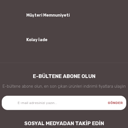
Bu ürüne benzer farklı alternatifler olmalı.
Müşteri Memnuniyeti
Kolay İade
Gönder
E-BÜLTENE ABONE OLUN
E-bültene abone olun, en son çıkan ürünleri indirimli fiyatlara ulaşlın
GÖNDER
SOSYAL MEDYADAN TAKİP EDİN