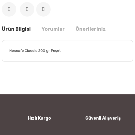
Ürün Bilgisi
Yorumlar
Önerileriniz
Nescafe Classic 200 gr Poşet
Bu ürünün fiyat bilgisi, resim, ürün açıklamalarında ve diğer
konularda yetersiz gördüğünüz noktaları öneri formunu
Bu ürüne ilk yorumu siz yapın!
kullanarak tarafımıza iletebilirsiniz.
Görüş ve önerileriniz için teşekkür ederiz.
Yorum Yaz
Ürün resmi kalitesiz, bozuk veya görüntülenemiyor.
Ürün açıklamasında eksik bilgiler bulunuyor.
Ürün bilgilerinde hatalar bulunuyor.
Hızlı Kargo
Güvenli Alışveriş
Ürün fiyatı diğer sitelerden daha pahalı.
Bu ürüne benzer farklı alternatifler olmalı.