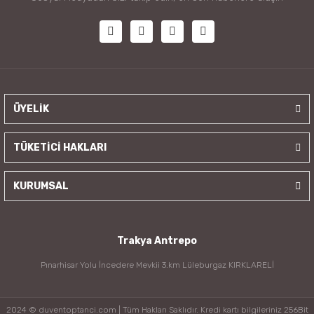
ÜYELİK
TÜKETİCİ HAKLARI
KURUMSAL
Trakya Antrepo
Pınarhisar Yolu İncedere Mevkii 3.km Lüleburgaz KIRKLARELİ
2024 © duventoptanci.com | Tüm Hakları Saklıdır. Kredi kartı bilgileriniz 256Bit