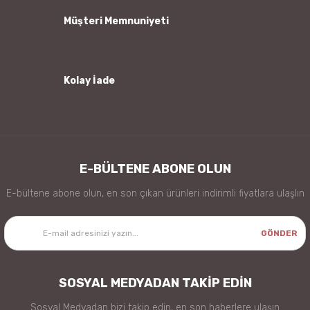
Müşteri Memnuniyeti
Kolay İade
Gönder
E-BÜLTENE ABONE OLUN
E-bültene abone olun, en son çıkan ürünleri indirimli fiyatlara ulaşlın
GÖNDER
SOSYAL MEDYADAN TAKİP EDİN
Sosyal Medyadan bizi takip edin, en son haberlere ulaşın