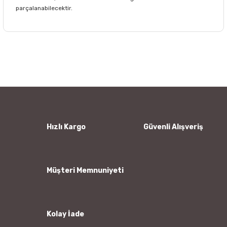
parçalanabilecektir.
Bu ürünün fiyat bilgisi, resim, ürün açıklamalarında ve diğer
konularda yetersiz gördüğünüz noktaları öneri formunu
Bu ürüne ilk yorumu siz yapın!
kullanarak tarafımıza iletebilirsiniz.
Görüş ve önerileriniz için teşekkür ederiz.
Yorum Yaz
Ürün resmi kalitesiz, bozuk veya görüntülenemiyor.
Ürün açıklamasında eksik bilgiler bulunuyor.
Ürün bilgilerinde hatalar bulunuyor.
Hızlı Kargo
Güvenli Alışveriş
Ürün fiyatı diğer sitelerden daha pahalı.
Bu ürüne benzer farklı alternatifler olmalı.
Müşteri Memnuniyeti
Kolay İade
Gönder