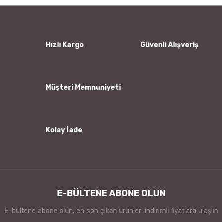
Yorum Yaz
Ürün resmi kalitesiz, bozuk veya görüntülenemiyor.
Ürün açıklamasında eksik bilgiler bulunuyor.
Ürün bilgilerinde hatalar bulunuyor.
Hızlı Kargo
Güvenli Alışveriş
Ürün fiyatı diğer sitelerden daha pahalı.
Bu ürüne benzer farklı alternatifler olmalı.
Müşteri Memnuniyeti
Kolay İade
Gönder
E-BÜLTENE ABONE OLUN
E-bültene abone olun, en son çıkan ürünleri indirimli fiyatlara ulaşlın