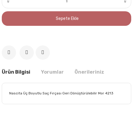
Sepete Ekle
Ürün Bilgisi
Yorumlar
Önerileriniz
Nascita Üç Boyutlu Saç Fırçası Geri Dönüştürülebilir Mor 4213
Bu ürünün fiyat bilgisi, resim, ürün açıklamalarında ve diğer
konularda yetersiz gördüğünüz noktaları öneri formunu
Bu ürüne ilk yorumu siz yapın!
kullanarak tarafımıza iletebilirsiniz.
Görüş ve önerileriniz için teşekkür ederiz.