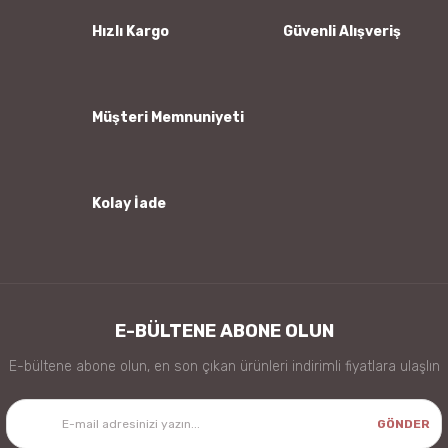
Ürün bilgilerinde hatalar bulunuyor.
Hızlı Kargo
Güvenli Alışveriş
Ürün fiyatı diğer sitelerden daha pahalı.
Bu ürüne benzer farklı alternatifler olmalı.
Müşteri Memnuniyeti
Kolay İade
Gönder
E-BÜLTENE ABONE OLUN
E-bültene abone olun, en son çıkan ürünleri indirimli fiyatlara ulaşlın
GÖNDER