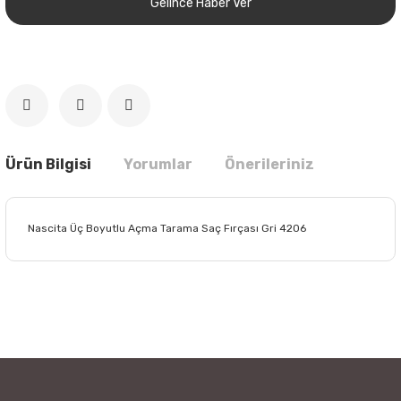
Gelince Haber Ver
Ürün Bilgisi
Yorumlar
Önerileriniz
Nascita Üç Boyutlu Açma Tarama Saç Fırçası Gri 4206
Bu ürünün fiyat bilgisi, resim, ürün açıklamalarında ve diğer
konularda yetersiz gördüğünüz noktaları öneri formunu
Bu ürüne ilk yorumu siz yapın!
kullanarak tarafımıza iletebilirsiniz.
Görüş ve önerileriniz için teşekkür ederiz.
Yorum Yaz
Ürün resmi kalitesiz, bozuk veya görüntülenemiyor.
Ürün açıklamasında eksik bilgiler bulunuyor.