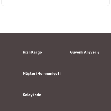
Bu ürünün fiyat bilgisi, resim, ürün açıklamalarında ve diğer
konularda yetersiz gördüğünüz noktaları öneri formunu
Bu ürüne ilk yorumu siz yapın!
kullanarak tarafımıza iletebilirsiniz.
Görüş ve önerileriniz için teşekkür ederiz.
Yorum Yaz
Ürün resmi kalitesiz, bozuk veya görüntülenemiyor.
Ürün açıklamasında eksik bilgiler bulunuyor.
Ürün bilgilerinde hatalar bulunuyor.
Hızlı Kargo
Güvenli Alışveriş
Ürün fiyatı diğer sitelerden daha pahalı.
Bu ürüne benzer farklı alternatifler olmalı.
Müşteri Memnuniyeti
Kolay İade
Gönder