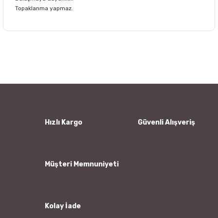
Topaklanma yapmaz.
Bu ürünün fiyat bilgisi, resim, ürün açıklamalarında ve diğer
konularda yetersiz gördüğünüz noktaları öneri formunu
Bu ürüne ilk yorumu siz yapın!
kullanarak tarafımıza iletebilirsiniz.
Görüş ve önerileriniz için teşekkür ederiz.
Yorum Yaz
Ürün resmi kalitesiz, bozuk veya görüntülenemiyor.
Ürün açıklamasında eksik bilgiler bulunuyor.
Ürün bilgilerinde hatalar bulunuyor.
Hızlı Kargo
Güvenli Alışveriş
Ürün fiyatı diğer sitelerden daha pahalı.
Bu ürüne benzer farklı alternatifler olmalı.
Müşteri Memnuniyeti
Kolay İade
Gönder