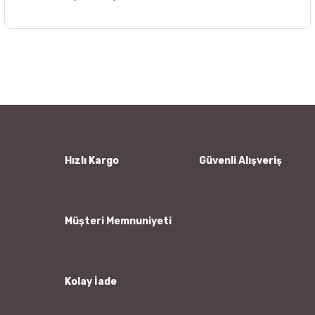
Bu ürünün fiyat bilgisi, resim, ürün açıklamalarında ve diğer
konularda yetersiz gördüğünüz noktaları öneri formunu
Bu ürüne ilk yorumu siz yapın!
kullanarak tarafımıza iletebilirsiniz.
Görüş ve önerileriniz için teşekkür ederiz.
Yorum Yaz
Ürün resmi kalitesiz, bozuk veya görüntülenemiyor.
Ürün açıklamasında eksik bilgiler bulunuyor.
Ürün bilgilerinde hatalar bulunuyor.
Hızlı Kargo
Güvenli Alışveriş
Ürün fiyatı diğer sitelerden daha pahalı.
Bu ürüne benzer farklı alternatifler olmalı.
Müşteri Memnuniyeti
Kolay İade
Gönder