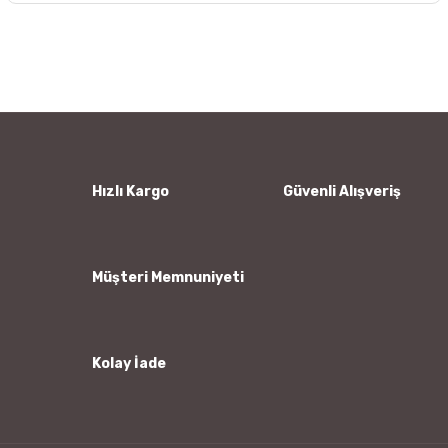
Bu ürünün fiyat bilgisi, resim, ürün açıklamalarında ve diğer
konularda yetersiz gördüğünüz noktaları öneri formunu
Bu ürüne ilk yorumu siz yapın!
kullanarak tarafımıza iletebilirsiniz.
Görüş ve önerileriniz için teşekkür ederiz.
Yorum Yaz
Ürün resmi kalitesiz, bozuk veya görüntülenemiyor.
Ürün açıklamasında eksik bilgiler bulunuyor.
Ürün bilgilerinde hatalar bulunuyor.
Hızlı Kargo
Güvenli Alışveriş
Ürün fiyatı diğer sitelerden daha pahalı.
Bu ürüne benzer farklı alternatifler olmalı.
Müşteri Memnuniyeti
Kolay İade
Gönder