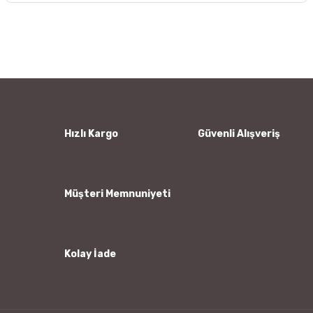
Bu ürünün fiyat bilgisi, resim, ürün açıklamalarında ve diğer
konularda yetersiz gördüğünüz noktaları öneri formunu
Bu ürüne ilk yorumu siz yapın!
kullanarak tarafımıza iletebilirsiniz.
Görüş ve önerileriniz için teşekkür ederiz.
Yorum Yaz
Ürün resmi kalitesiz, bozuk veya görüntülenemiyor.
Ürün açıklamasında eksik bilgiler bulunuyor.
Ürün bilgilerinde hatalar bulunuyor.
Hızlı Kargo
Güvenli Alışveriş
Ürün fiyatı diğer sitelerden daha pahalı.
Bu ürüne benzer farklı alternatifler olmalı.
Müşteri Memnuniyeti
Kolay İade
Gönder