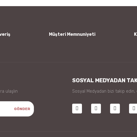
veriş
Müşteri Memnuniyeti
K
Gönder
SOSYAL MEDYADAN TAK
ra ulaşlın
Sosyal Medyadan bizi takip edin,
GÖNDER