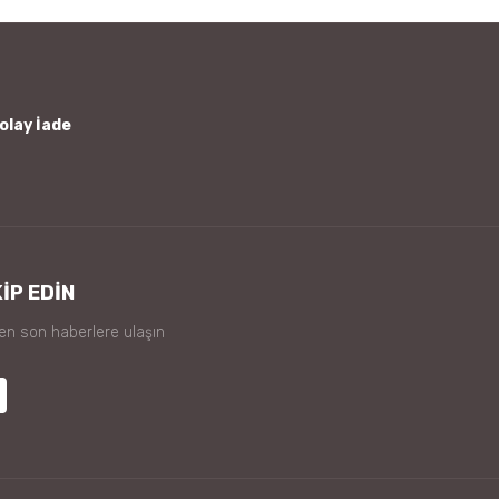
olay İade
İP EDİN
 en son haberlere ulaşın