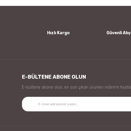
Ürün bilgilerinde hatalar bulunuyor.
Ürün fiyatı diğer sitelerden daha pahalı.
Bu ürüne benzer farklı alternatifler olmalı.
Hızlı Kargo
Güvenli Alış
E-BÜLTENE ABONE OLUN
E-bültene abone olun, en son çıkan ürünleri indirimli fiyatla