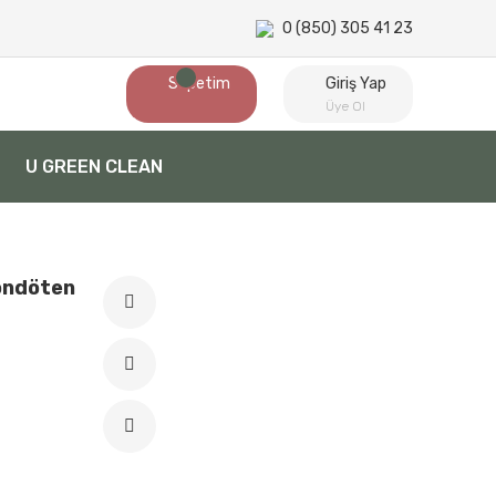
0 (850) 305 41 23
Sepetim
Giriş Yap
Üye Ol
U GREEN CLEAN
Fondöten