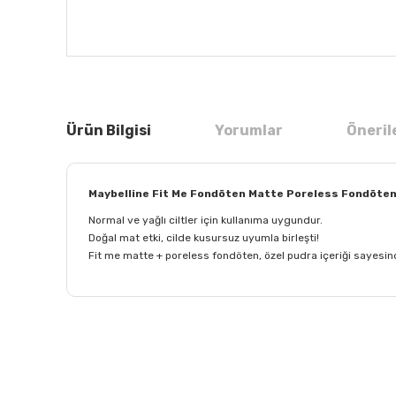
Ürün Bilgisi
Yorumlar
Öneril
Maybelline Fit Me Fondöten Matte Poreless Fondöten 
Normal ve yağlı ciltler için kullanıma uygundur.
Doğal mat etki, cilde kusursuz uyumla birleşti!
Fit me matte + poreless fondöten, özel pudra içeriği sayesin
Bu ürünün fiyat bilgisi, resim, ürün açıklamalarında ve
Görüş ve önerileriniz için teşekkür ederiz.
Ürün resmi kalitesiz, bozuk veya görüntülenemiyor.
Ürün açıklamasında eksik bilgiler bulunuyor.