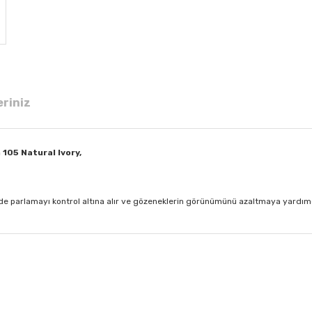
eriniz
105 Natural Ivory,
de parlamayı kontrol altına alır ve gözeneklerin görünümünü azaltmaya yardımc
 diğer konularda yetersiz gördüğünüz noktaları öneri formunu kullanarak tar
Bu ürüne ilk yorumu siz yapın!
Yorum Yaz