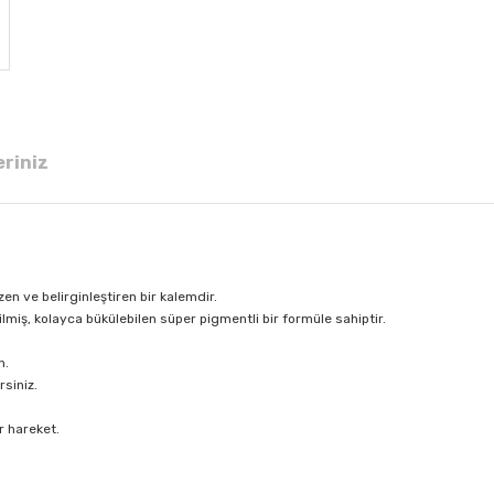
eriniz
zen ve belirginleştiren bir kalemdir.
ilmiş, kolayca bükülebilen süper pigmentli bir formüle sahiptir.
n.
rsiniz.
r hareket.