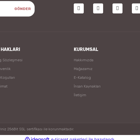
GÖNDER
 HAKLARI
KURUMSAL
ış Sözleşmesi
Hakkımızda
üvenlik
Mağazamız
 Koşulları
E-Katalog
limat
İnsan Kaynakları
İletişim
niz 256Bit SSL sertifikası ile korunmaktadır.
ile
ideasoft
e-