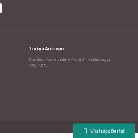
Trakya Antrepo
Pınarhisar Yolu İncedere Mevkii 3.km Lüleburgaz
KIRKLARELİ
Whatsapp Destek