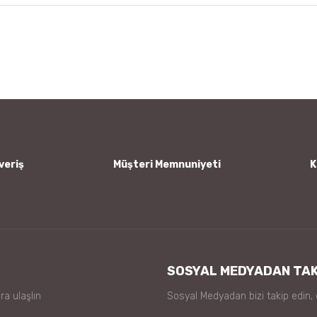
 diğer konularda yetersiz gördüğünüz noktaları öneri formunu kullanarak tar
Bu ürüne ilk yorumu siz yapın!
Yorum Yaz
veriş
Müşteri Memnuniyeti
K
Gönder
SOSYAL MEDYADAN TAK
ra ulaşlın
Sosyal Medyadan bizi takip edin,