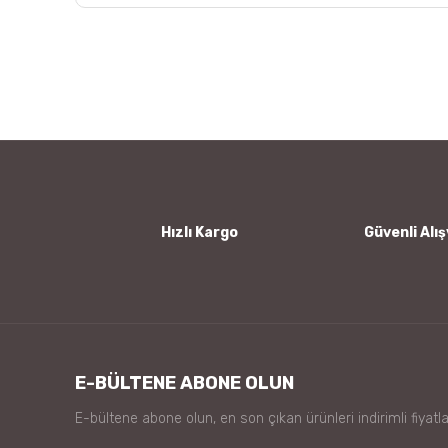
Bu ürünün fiyat bilgisi, resim, ürün açıklamalarında ve
Görüş ve önerileriniz için teşekkür ederiz.
Ürün resmi kalitesiz, bozuk veya görüntülenemiyor.
Ürün açıklamasında eksik bilgiler bulunuyor.
Ürün bilgilerinde hatalar bulunuyor.
Ürün fiyatı diğer sitelerden daha pahalı.
Bu ürüne benzer farklı alternatifler olmalı.
Hızlı Kargo
Güvenli Alış
E-BÜLTENE ABONE OLUN
E-bültene abone olun, en son çıkan ürünleri indirimli fiyatla