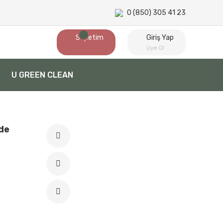
0 (850) 305 41 23
Sepetim
Giriş Yap
Üye Ol
U GREEN CLEAN
nde