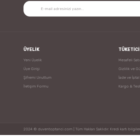
ÜYELİK
TÜKETİCİ
Yeni Üyelik
Mesafeli Sat
Üye Girişi
Gizlilik ve G
Şifremi Unuttum
İade ve İptal
İletişim Formu
Kargo & Tes
2024 © duventoptanci.com | Tüm Hakları Saklıdır. Kredi kartı bilgileri