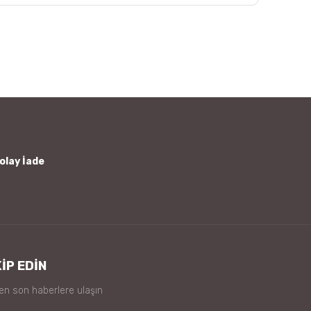
afımıza iletebilirsiniz.
olay İade
İP EDİN
 en son haberlere ulaşın