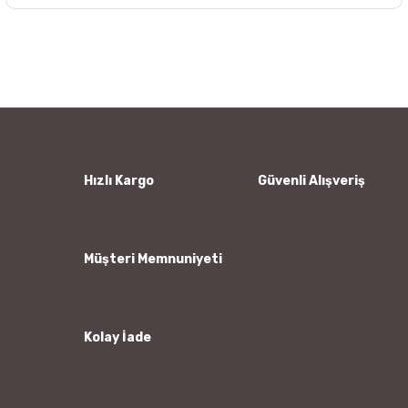
Bu ürünün fiyat bilgisi, resim, ürün açıklamalarında ve diğer
konularda yetersiz gördüğünüz noktaları öneri formunu
Bu ürüne ilk yorumu siz yapın!
kullanarak tarafımıza iletebilirsiniz.
Görüş ve önerileriniz için teşekkür ederiz.
Yorum Yaz
Ürün resmi kalitesiz, bozuk veya görüntülenemiyor.
Ürün açıklamasında eksik bilgiler bulunuyor.
Ürün bilgilerinde hatalar bulunuyor.
Hızlı Kargo
Güvenli Alışveriş
Ürün fiyatı diğer sitelerden daha pahalı.
Bu ürüne benzer farklı alternatifler olmalı.
Müşteri Memnuniyeti
Kolay İade
Gönder