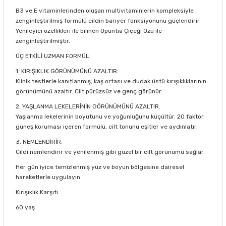
B3 ve E vitaminlerinden oluşan multivitaminlerin kompleksiyle
zenginleştirilmiş formülü cildin bariyer fonksiyonunu güçlendirir.
Yenileyici özellikleri ile bilinen Opuntia Çiçeği Özü ile
zenginleştirilmiştir.
ÜÇ ETKİLİ UZMAN FORMÜL:
1. KIRIŞIKLIK GÖRÜNÜMÜNÜ AZALTIR.
Klinik testlerle kanıtlanmış; kaş ortası ve dudak üstü kırışıklıklarının
görünümünü azaltır. Cilt pürüzsüz ve genç görünür.
2. YAŞLANMA LEKELERİNİN GÖRÜNÜMÜNÜ AZALTIR.
Yaşlanma lekelerinin boyutunu ve yoğunluğunu küçültür. 20 faktör
güneş koruması içeren formülü, cilt tonunu eşitler ve aydınlatır.
3. NEMLENDİRİR.
Cildi nemlendirir ve yenilenmiş gibi güzel bir cilt görünümü sağlar.
Her gün iyice temizlenmiş yüz ve boyun bölgesine dairesel
hareketlerle uygulayın.
Kırışıklık Karşıtı
60 yaş