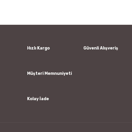
konularda yetersiz gördüğünüz noktaları öneri formunu
Bu ürüne ilk yorumu siz yapın!
kullanarak tarafımıza iletebilirsiniz.
Görüş ve önerileriniz için teşekkür ederiz.
Yorum Yaz
Ürün resmi kalitesiz, bozuk veya görüntülenemiyor.
Ürün açıklamasında eksik bilgiler bulunuyor.
Ürün bilgilerinde hatalar bulunuyor.
Hızlı Kargo
Güvenli Alışveriş
Ürün fiyatı diğer sitelerden daha pahalı.
Bu ürüne benzer farklı alternatifler olmalı.
Müşteri Memnuniyeti
Kolay İade
Gönder