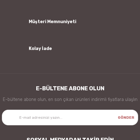
Ürün fiyatı diğer sitelerden daha pahalı.
Bu ürüne benzer farklı alternatifler olmalı.
Müşteri Memnuniyeti
Kolay İade
Gönder
E-BÜLTENE ABONE OLUN
E-bültene abone olun, en son çıkan ürünleri indirimli fiyatlara ulaşlın
GÖNDER
SOSYAL MEDYADAN TAKİP EDİN