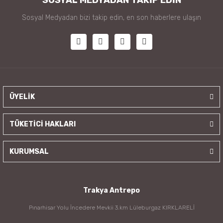
Sosyal Medyadan bizi takip edin, en son haberlere ulaşın
ÜYELİK
TÜKETİCİ HAKLARI
KURUMSAL
Trakya Antrepo
Pınarhisar Yolu İncedere Mevkii 3.km Lüleburgaz KIRKLARELİ