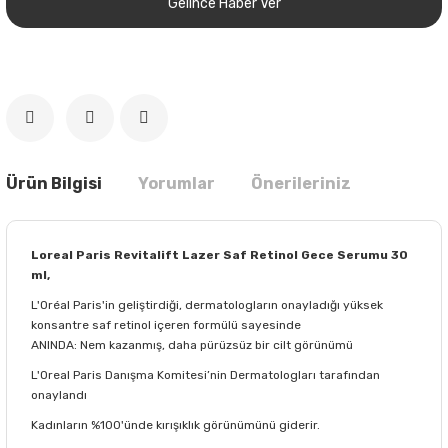
Gelince Haber Ver
Ürün Bilgisi
Yorumlar
Önerileriniz
Loreal Paris Revitalift Lazer Saf Retinol Gece Serumu 30
ml,
L'Oréal Paris'in geliştirdiği, dermatologların onayladığı yüksek
konsantre saf retinol içeren formülü sayesinde
ANINDA: Nem kazanmış, daha pürüzsüz bir cilt görünümü
L'Oreal Paris Danışma Komitesi’nin Dermatologları tarafından
onaylandı
Kadınların %100'ünde kırışıklık görünümünü giderir.