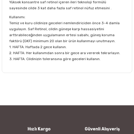
Yüksek konsantre saf retinol içeren ileri teknoloji formülü
sayesinde cilde 3 kat daha fazla saf retinol nüfuz etmesini .
Kullanımı:
Temiz ve kuru cildinize geceleri nemlendiriciden önce 3-4 damla
uygulayın. Saf Retinol, cildin güneşe karşı hassasiyetini
arttırabileceğinden uygulamanın ertesi sabahı, güneş koruma
faktörü (GKF) minimum 20 olan bir ürün kullanmayı unutmayın.
1. HAFTA: Haftada 2 gece kullanın.
2. HAFTA: Her kullanımdan sonra bir gece ara vererek tekrarlayın.
3. HAFTA: Cildinizin toleransına göre geceleri kullanın.
Bu ürünün fiyat bilgisi, resim, ürün açıklamalarında ve diğer
konularda yetersiz gördüğünüz noktaları öneri formunu
Bu ürüne ilk yorumu siz yapın!
kullanarak tarafımıza iletebilirsiniz.
Görüş ve önerileriniz için teşekkür ederiz.
Yorum Yaz
Ürün resmi kalitesiz, bozuk veya görüntülenemiyor.
Ürün açıklamasında eksik bilgiler bulunuyor.
Ürün bilgilerinde hatalar bulunuyor.
Hızlı Kargo
Güvenli Alışveriş