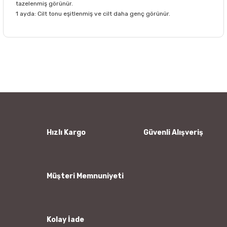
tazelenmiş görünür.
1 ayda: Cilt tonu eşitlenmiş ve cilt daha genç görünür.
Bu ürünün fiyat bilgisi, resim, ürün açıklamalarında ve diğer
konularda yetersiz gördüğünüz noktaları öneri formunu
Bu ürüne ilk yorumu siz yapın!
kullanarak tarafımıza iletebilirsiniz.
Görüş ve önerileriniz için teşekkür ederiz.
Yorum Yaz
Ürün resmi kalitesiz, bozuk veya görüntülenemiyor.
Ürün açıklamasında eksik bilgiler bulunuyor.
Ürün bilgilerinde hatalar bulunuyor.
Hızlı Kargo
Güvenli Alışveriş
Ürün fiyatı diğer sitelerden daha pahalı.
Bu ürüne benzer farklı alternatifler olmalı.
Müşteri Memnuniyeti
Kolay İade
Gönder