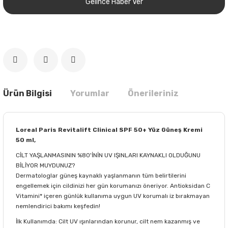
Gelince Haber Ver
Ürün Bilgisi
Yorumlar
Önerileriniz
Loreal Paris Revitalift Clinical SPF 50+ Yüz Güneş Kremi
50 ml,
CİLT YAŞLANMASININ %80'İNİN UV IŞINLARI KAYNAKLI OLDUĞUNU
BİLİYOR MUYDUNUZ?
Dermatologlar güneş kaynaklı yaşlanmanın tüm belirtilerini
engellemek için cildinizi her gün korumanızı öneriyor. Antioksidan C
Vitamini* içeren günlük kullanıma uygun UV korumalı iz bırakmayan
nemlendirici bakımı keşfedin!
İlk Kullanımda: Cilt UV ışınlarından korunur, cilt nem kazanmış ve