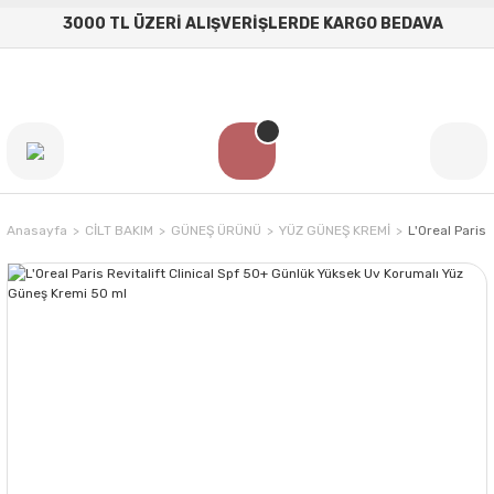
3000 TL ÜZERİ ALIŞVERİŞLERDE KARGO BEDAVA
Anasayfa
CİLT BAKIM
GÜNEŞ ÜRÜNÜ
YÜZ GÜNEŞ KREMİ
L'Oreal Paris