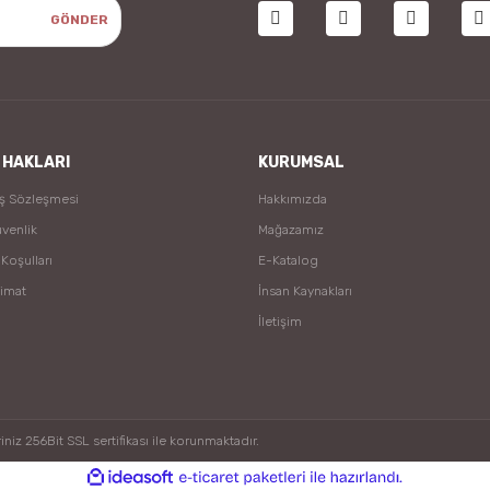
GÖNDER
 HAKLARI
KURUMSAL
ış Sözleşmesi
Hakkımızda
üvenlik
Mağazamız
 Koşulları
E-Katalog
limat
İnsan Kaynakları
İletişim
niz 256Bit SSL sertifikası ile korunmaktadır.
ile
ideasoft
e-