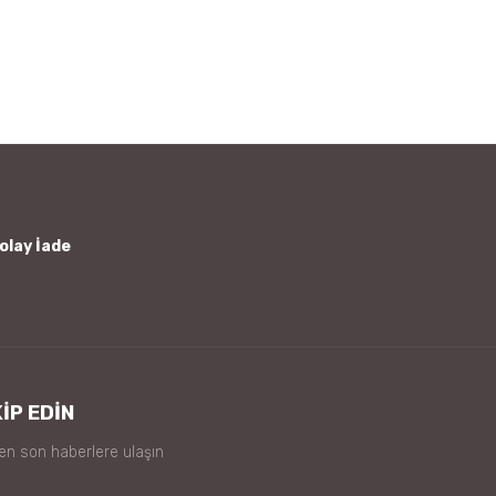
afımıza iletebilirsiniz.
olay İade
İP EDİN
 en son haberlere ulaşın