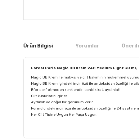
Ürün Bilgisi
Yorumlar
Öneril
Loreal Paris Magic BB Krem 24H Medium Light 30 ml,
Magic BB Krem ile makyaj ve cilt bakımının mükemmel uyumu
Magic BB Krem içindeki incir özü ile antioksidan özelliği ile cil
Efor sarf etmeden renklendir, canlılık kat, aydınlat!
Cilt kusurlarını gizler.
Aydınlık ve doğal bir görünüm verir.
Formülündeki incir özü ile antioksidan özelliği ile 24 saat ne
Her Cilt Tipine Uygun Her Yaşa Uygun.