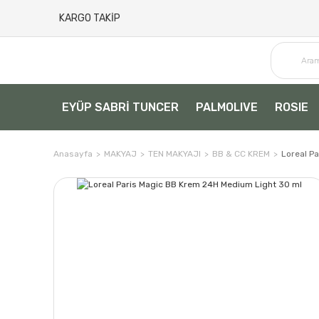
KARGO TAKİP
EYÜP SABRİ TUNCER
PALMOLIVE
ROSIE
Anasayfa
MAKYAJ
TEN MAKYAJI
BB & CC KREM
Loreal P