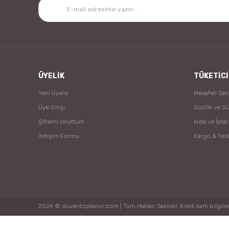
ÜYELİK
TÜKETİCİ
Yeni Üyelik
Mesafeli Sat
Üye Girişi
Gizlilik ve G
Şifremi Unuttum
İade ve İptal
İletişim Formu
Kargo & Tes
2024 © duventoptanci.com | Tüm Hakları Saklıdır. Kredi kartı bilgileri