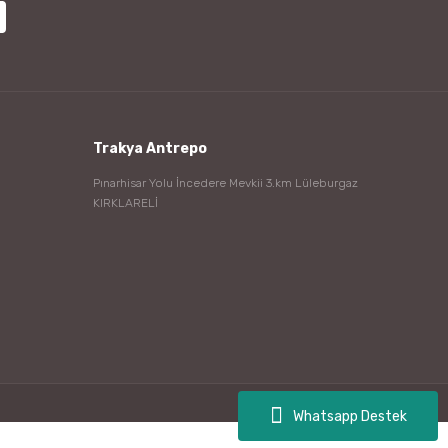
Trakya Antrepo
Pınarhisar Yolu İncedere Mevkii 3.km Lüleburgaz
KIRKLARELİ
Whatsapp Destek