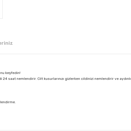
eriniz
nu keşfedin!
di 24 saat nemlendirir. Cilt kusurlarınızı gizlerken cildinizi nemlendirir ve aydınl
mlendirme.