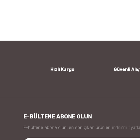
Bu ürünün fiyat bilgisi, resim, ürün açıklamalarında ve
Görüş ve önerileriniz için teşekkür ederiz.
Ürün resmi kalitesiz, bozuk veya görüntülenemiyor.
Ürün açıklamasında eksik bilgiler bulunuyor.
Ürün bilgilerinde hatalar bulunuyor.
Ürün fiyatı diğer sitelerden daha pahalı.
Bu ürüne benzer farklı alternatifler olmalı.
Hızlı Kargo
Güvenli Alış
E-BÜLTENE ABONE OLUN
E-bültene abone olun, en son çıkan ürünleri indirimli fiyatla