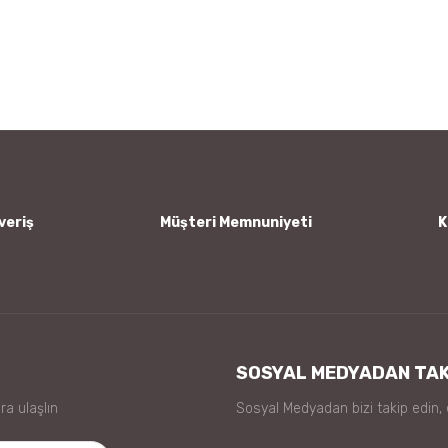
 diğer konularda yetersiz gördüğünüz noktaları öneri formunu kullanarak tar
Bu ürüne ilk yorumu siz yapın!
Yorum Yaz
veriş
Müşteri Memnuniyeti
K
Gönder
SOSYAL MEDYADAN TAK
ra ulaşlın
Sosyal Medyadan bizi takip edin,