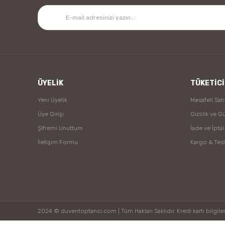
ÜYELİK
TÜKETİCİ
Yeni Üyelik
Mesafeli Sat
Üye Girişi
Gizlilik ve G
Şifremi Unuttum
İade ve İptal
İletişim Formu
Kargo & Tes
2024 © duventoptanci.com | Tüm Hakları Saklıdır. Kredi kartı bilgileri