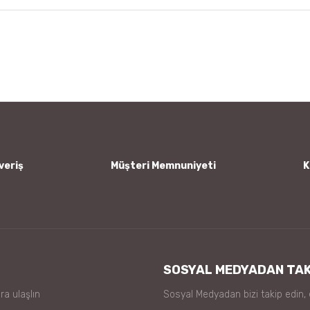
 diğer konularda yetersiz gördüğünüz noktaları öneri formunu kullanarak tar
Bu ürüne ilk yorumu siz yapın!
Yorum Yaz
veriş
Müşteri Memnuniyeti
K
Gönder
SOSYAL MEDYADAN TAK
ra ulaşlın
Sosyal Medyadan bizi takip edin,