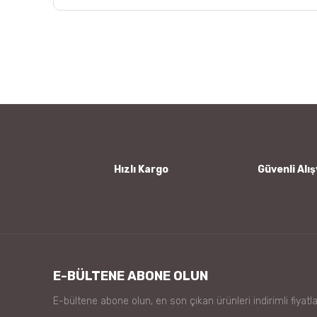
Bu ürünün fiyat bilgisi, resim, ürün açıklamalarında ve
Görüş ve önerileriniz için teşekkür ederiz.
Ürün resmi kalitesiz, bozuk veya görüntülenemiyor.
Ürün açıklamasında eksik bilgiler bulunuyor.
Ürün bilgilerinde hatalar bulunuyor.
Ürün fiyatı diğer sitelerden daha pahalı.
Bu ürüne benzer farklı alternatifler olmalı.
Hızlı Kargo
Güvenli Alış
E-BÜLTENE ABONE OLUN
E-bültene abone olun, en son çıkan ürünleri indirimli fiyatla