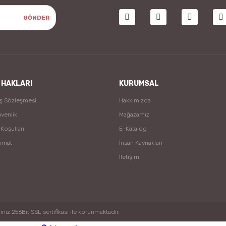
GÖNDER
 HAKLARI
KURUMSAL
ış Sözleşmesi
Hakkımızda
üvenlik
Mağazamız
 Koşulları
E-Katalog
limat
İnsan Kaynakları
İletişim
niz 256Bit SSL sertifikası ile korunmaktadır.