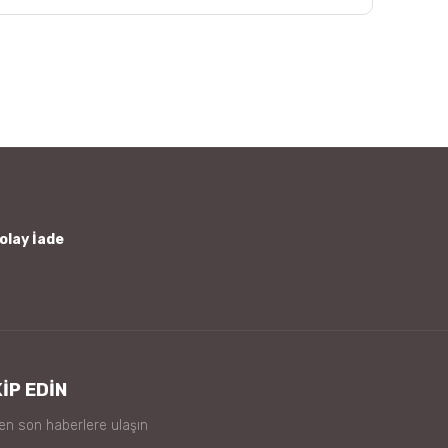
afımıza iletebilirsiniz.
olay İade
İP EDİN
 en son haberlere ulaşın