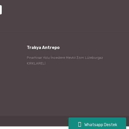
Trakya Antrepo
Pınarhisar Yolu İncedere Mevkii 3.km Lüleburgaz
KIRKLARELİ
Whatsapp Destek