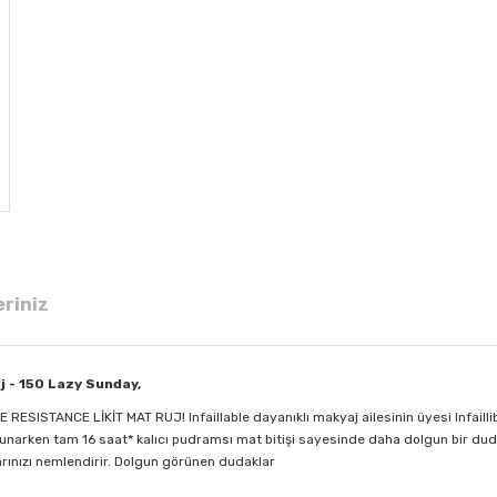
eriniz
j - 150 Lazy Sunday,
 RESISTANCE LİKİT MAT RUJ! Infaillable dayanıklı makyaj ailesinin üyesi Infaill
narken tam 16 saat* kalıcı pudramsı mat bitişi sayesinde daha dolgun bir duda
larınızı nemlendirir. Dolgun görünen dudaklar