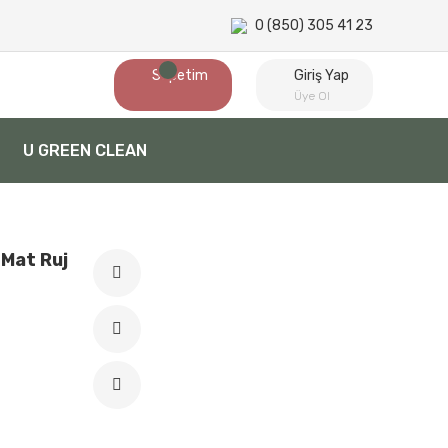
0 (850) 305 41 23
Sepetim
Giriş Yap
Üye Ol
U GREEN CLEAN
 Mat Ruj