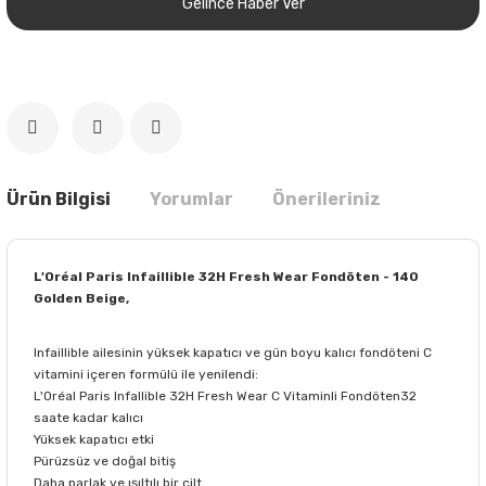
Gelince Haber Ver
Ürün Bilgisi
Yorumlar
Önerileriniz
L'Oréal Paris Infaillible 32H Fresh Wear Fondöten - 140
Golden Beige,
Infaillible ailesinin yüksek kapatıcı ve gün boyu kalıcı fondöteni C
vitamini içeren formülü ile yenilendi:
L'Oréal Paris Infallible 32H Fresh Wear C Vitaminli Fondöten32
saate kadar kalıcı
Yüksek kapatıcı etki
Pürüzsüz ve doğal bitiş
Daha parlak ve ışıltılı bir cilt