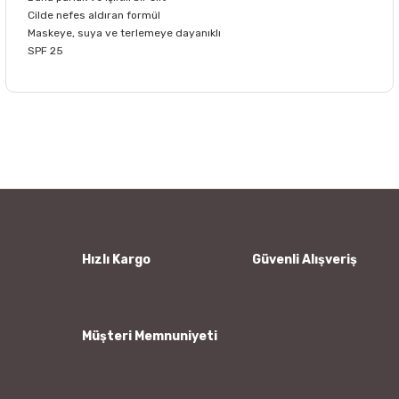
Cilde nefes aldıran formül
Maskeye, suya ve terlemeye dayanıklı
SPF 25
Bu ürünün fiyat bilgisi, resim, ürün açıklamalarında ve diğer
konularda yetersiz gördüğünüz noktaları öneri formunu
Bu ürüne ilk yorumu siz yapın!
kullanarak tarafımıza iletebilirsiniz.
Görüş ve önerileriniz için teşekkür ederiz.
Yorum Yaz
Ürün resmi kalitesiz, bozuk veya görüntülenemiyor.
Ürün açıklamasında eksik bilgiler bulunuyor.
Ürün bilgilerinde hatalar bulunuyor.
Hızlı Kargo
Güvenli Alışveriş
Ürün fiyatı diğer sitelerden daha pahalı.
Bu ürüne benzer farklı alternatifler olmalı.
Müşteri Memnuniyeti