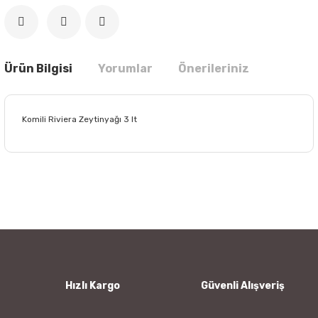
Ürün Bilgisi
Yorumlar
Önerileriniz
Komili Riviera Zeytinyağı 3 lt
Bu ürünün fiyat bilgisi, resim, ürün açıklamalarında ve diğer
konularda yetersiz gördüğünüz noktaları öneri formunu
Bu ürüne ilk yorumu siz yapın!
kullanarak tarafımıza iletebilirsiniz.
Görüş ve önerileriniz için teşekkür ederiz.
Yorum Yaz
Ürün resmi kalitesiz, bozuk veya görüntülenemiyor.
Ürün açıklamasında eksik bilgiler bulunuyor.
Ürün bilgilerinde hatalar bulunuyor.
Hızlı Kargo
Güvenli Alışveriş
Ürün fiyatı diğer sitelerden daha pahalı.