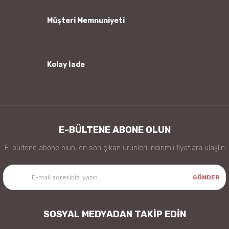
Bu ürüne benzer farklı alternatifler olmalı.
Müşteri Memnuniyeti
Kolay İade
Gönder
E-BÜLTENE ABONE OLUN
E-bültene abone olun, en son çıkan ürünleri indirimli fiyatlara ulaşlın
GÖNDER
SOSYAL MEDYADAN TAKİP EDİN