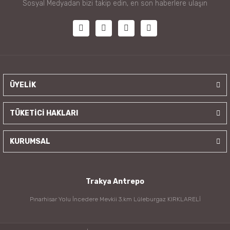
Sosyal Medyadan bizi takip edin, en son haberlere ulaşın
ÜYELİK
TÜKETİCİ HAKLARI
KURUMSAL
Trakya Antrepo
Pınarhisar Yolu İncedere Mevkii 3.km Lüleburgaz KIRKLARELİ