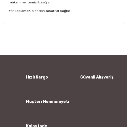
mükemmel temizlik sağlar.
Yer kaplamaz, alandan tasarruf sağlar.
Bu ürünün fiyat bilgisi, resim, ürün açıklamalarında ve diğer
konularda yetersiz gördüğünüz noktaları öneri formunu
Bu ürüne ilk yorumu siz yapın!
kullanarak tarafımıza iletebilirsiniz.
Görüş ve önerileriniz için teşekkür ederiz.
Yorum Yaz
Ürün resmi kalitesiz, bozuk veya görüntülenemiyor.
Ürün açıklamasında eksik bilgiler bulunuyor.
Ürün bilgilerinde hatalar bulunuyor.
Hızlı Kargo
Güvenli Alışveriş
Ürün fiyatı diğer sitelerden daha pahalı.
Bu ürüne benzer farklı alternatifler olmalı.
Müşteri Memnuniyeti
Kolay İade