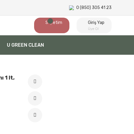
0 (850) 305 41 23
Sepetim
Giriş Yap
Üye Ol
U GREEN CLEAN
 1 lt,