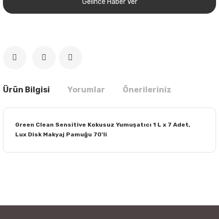
Gelince Haber Ver
Ürün Bilgisi
Yorumlar
Önerileriniz
Green Clean Sensitive Kokusuz Yumuşatıcı 1 L x 7 Adet,
Lux Disk Makyaj Pamuğu 70'li
Bu ürünün fiyat bilgisi, resim, ürün açıklamalarında ve diğer
konularda yetersiz gördüğünüz noktaları öneri formunu
Bu ürüne ilk yorumu siz yapın!
kullanarak tarafımıza iletebilirsiniz.
Görüş ve önerileriniz için teşekkür ederiz.
Yorum Yaz
Ürün resmi kalitesiz, bozuk veya görüntülenemiyor.