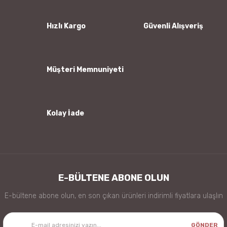
Ürün açıklamasında eksik bilgiler bulunuyor.
Ürün bilgilerinde hatalar bulunuyor.
Hızlı Kargo
Güvenli Alışveriş
Ürün fiyatı diğer sitelerden daha pahalı.
Bu ürüne benzer farklı alternatifler olmalı.
Müşteri Memnuniyeti
Kolay İade
Gönder
E-BÜLTENE ABONE OLUN
E-bültene abone olun, en son çıkan ürünleri indirimli fiyatlara ulaşlın
GÖNDER