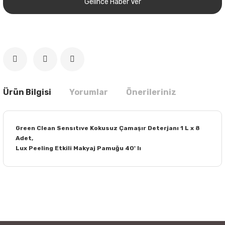
Gelince Haber Ver
Ürün Bilgisi
Yorumlar
Önerileriniz
Green Clean Sensıtıve Kokusuz Çamaşır Deterjanı 1 L x 8
Adet,
Lux Peeling Etkili Makyaj Pamuğu 40' lı
Bu ürünün fiyat bilgisi, resim, ürün açıklamalarında ve diğer
konularda yetersiz gördüğünüz noktaları öneri formunu
Bu ürüne ilk yorumu siz yapın!
kullanarak tarafımıza iletebilirsiniz.
Görüş ve önerileriniz için teşekkür ederiz.
Yorum Yaz