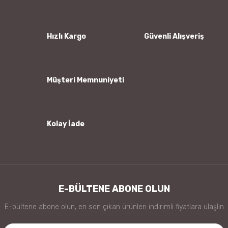
Ürün resmi kalitesiz, bozuk veya görüntülenemiyor.
Ürün açıklamasında eksik bilgiler bulunuyor.
Ürün bilgilerinde hatalar bulunuyor.
Hızlı Kargo
Güvenli Alışveriş
Ürün fiyatı diğer sitelerden daha pahalı.
Bu ürüne benzer farklı alternatifler olmalı.
Müşteri Memnuniyeti
Kolay İade
Gönder
E-BÜLTENE ABONE OLUN
E-bültene abone olun, en son çıkan ürünleri indirimli fiyatlara ulaşlın