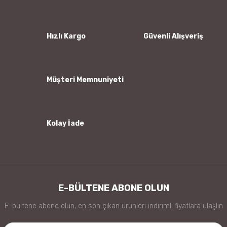
Ürün resmi kalitesiz, bozuk veya görüntülenemiyor.
Ürün açıklamasında eksik bilgiler bulunuyor.
Ürün bilgilerinde hatalar bulunuyor.
Hızlı Kargo
Güvenli Alışveriş
Ürün fiyatı diğer sitelerden daha pahalı.
Bu ürüne benzer farklı alternatifler olmalı.
Müşteri Memnuniyeti
Kolay İade
Gönder
E-BÜLTENE ABONE OLUN
E-bültene abone olun, en son çıkan ürünleri indirimli fiyatlara ulaşlın