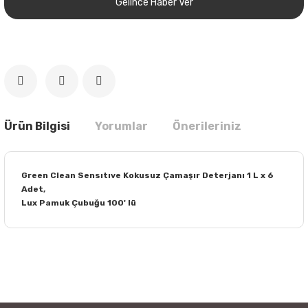
Gelince Haber Ver
Ürün Bilgisi
Yorumlar
Önerileriniz
Green Clean Sensıtıve Kokusuz Çamaşır Deterjanı 1 L x 6
Adet,
Lux Pamuk Çubuğu 100' lü
Bu ürünün fiyat bilgisi, resim, ürün açıklamalarında ve diğer
konularda yetersiz gördüğünüz noktaları öneri formunu
Bu ürüne ilk yorumu siz yapın!
kullanarak tarafımıza iletebilirsiniz.
Görüş ve önerileriniz için teşekkür ederiz.
Yorum Yaz