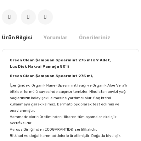
Ürün Bilgisi
Yorumlar
Önerileriniz
Green Clean Şampuan Spearmint 275 ml x 9 Adet,
Lux Disk Makyaj Pamuğu 50'li
Green Clean Şampuan Spearmint 275 ml,
İçeriğindeki Organik Nane (Spearmint) yağı ve Organik Aloe Vera’lı
bitkisel formülü sayesinde saçınızı temizler. Hindistan cevizi yağı
saçlarınızın kolay şekil almasına yardımcı olur. Saç kremi
kullanmaya gerek kalmaz. Dermatolojik olarak test edilmiş ve
onaylanmıştır.
Hammaddelerin üretiminden itibaren tüm aşamalar ekolojik
sertifikalıdır.
Avrupa Birliği’nden ECOGARANTIE® sertifikalıdır.
Bitkisel ve doğal hammaddelerle üretilmiştir. Doğada biyolojik