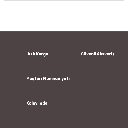
Bu ürünün fiyat bilgisi, resim, ürün açıklamalarında ve diğer
konularda yetersiz gördüğünüz noktaları öneri formunu
Bu ürüne ilk yorumu siz yapın!
kullanarak tarafımıza iletebilirsiniz.
Görüş ve önerileriniz için teşekkür ederiz.
Yorum Yaz
Ürün resmi kalitesiz, bozuk veya görüntülenemiyor.
Ürün açıklamasında eksik bilgiler bulunuyor.
Ürün bilgilerinde hatalar bulunuyor.
Hızlı Kargo
Güvenli Alışveriş
Ürün fiyatı diğer sitelerden daha pahalı.
Bu ürüne benzer farklı alternatifler olmalı.
Müşteri Memnuniyeti
Kolay İade
Gönder