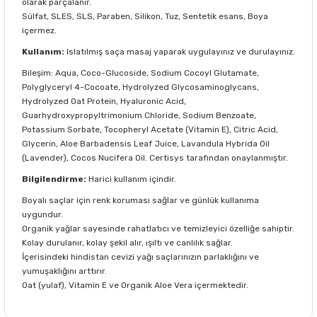
olarak parçalanır.
Sülfat, SLES, SLS, Paraben, Silikon, Tuz, Sentetik esans, Boya
içermez.
Kullanım:
Islatılmış saça masaj yaparak uygulayınız ve durulayınız.
Bileşim: Aqua, Coco-Glucoside, Sodium Cocoyl Glutamate,
Polyglyceryl 4-Cocoate, Hydrolyzed Glycosaminoglycans,
Hydrolyzed Oat Protein, Hyaluronic Acid,
Guarhydroxypropyltrimonium Chloride, Sodium Benzoate,
Potassium Sorbate, Tocopheryl Acetate (Vitamin E), Citric Acid,
Glycerin, Aloe Barbadensis Leaf Juice, Lavandula Hybrida Oil
(Lavender), Cocos Nucifera Oil. Certisys tarafından onaylanmıştır.
Bilgilendirme:
Harici kullanım içindir.
Boyalı saçlar için renk koruması sağlar ve günlük kullanıma
uygundur.
Organik yağlar sayesinde rahatlatıcı ve temizleyici özelliğe sahiptir.
Kolay durulanır, kolay şekil alır, ışıltı ve canlılık sağlar.
İçerisindeki hindistan cevizi yağı saçlarınızın parlaklığını ve
yumuşaklığını arttırır.
Oat (yulaf), Vitamin E ve Organik Aloe Vera içermektedir.