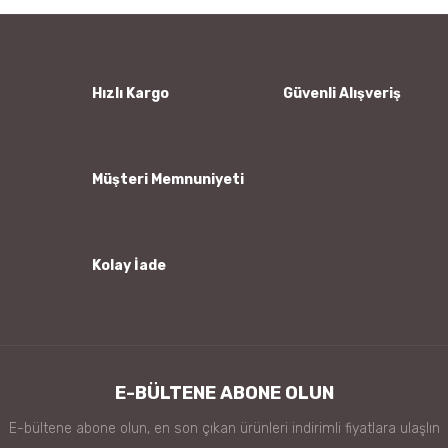
Yorum Yaz
Ürün resmi kalitesiz, bozuk veya görüntülenemiyor.
Ürün açıklamasında eksik bilgiler bulunuyor.
Ürün bilgilerinde hatalar bulunuyor.
Hızlı Kargo
Güvenli Alışveriş
Ürün fiyatı diğer sitelerden daha pahalı.
Bu ürüne benzer farklı alternatifler olmalı.
Müşteri Memnuniyeti
Kolay İade
Gönder
E-BÜLTENE ABONE OLUN
E-bültene abone olun, en son çıkan ürünleri indirimli fiyatlara ulaşlın