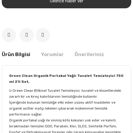
Gelince Haber Ver
Ürün Bilgisi
Yorumlar
Önerileriniz
Green Clean Organik Portakal Yağlı Tuvalet Temizleyici 750
ml 2'li Set,
U Green Clean Bitkisel Tuvalet Temizleyici, tuvalet ve klozetlerdeki
zararlı kir ve kireç kalıntılarının temizliğinde kullanılır.
İçeriğinde bulunan temizliğe etki eden yüzey aktif maddeler ve
organik asitler inatçı lekeleri çıkararak mükemmel temizlik
performansı sağlar.
Organik portakal yağı ile sinmiş kötü kokuları yok eder ve kalıntı
bırakmadan temizler.GDO, Paraben, Klor, SLES, Sentetik Parfüm,
Fosfat ve Petrokimyasal türevler gibi zararlı kimyasallar kesinlikle