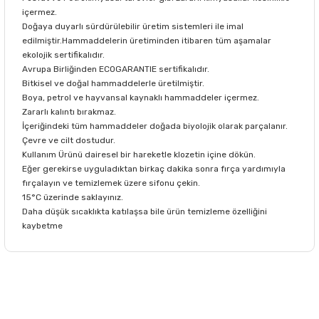
içermez.
Doğaya duyarlı sürdürülebilir üretim sistemleri ile imal
edilmiştir.Hammaddelerin üretiminden itibaren tüm aşamalar
ekolojik sertifikalıdır.
Avrupa Birliğinden ECOGARANTIE sertifikalıdır.
Bitkisel ve doğal hammaddelerle üretilmiştir.
Boya, petrol ve hayvansal kaynaklı hammaddeler içermez.
Zararlı kalıntı bırakmaz.
İçeriğindeki tüm hammaddeler doğada biyolojik olarak parçalanır.
Çevre ve cilt dostudur.
Kullanım Ürünü dairesel bir hareketle klozetin içine dökün.
Eğer gerekirse uyguladıktan birkaç dakika sonra fırça yardımıyla
fırçalayın ve temizlemek üzere sifonu çekin.
15°C üzerinde saklayınız.
Daha düşük sıcaklıkta katılaşsa bile ürün temizleme özelliğini
kaybetme
Bu ürünün fiyat bilgisi, resim, ürün açıklamalarında ve diğer
konularda yetersiz gördüğünüz noktaları öneri formunu
Bu ürüne ilk yorumu siz yapın!
kullanarak tarafımıza iletebilirsiniz.
Görüş ve önerileriniz için teşekkür ederiz.