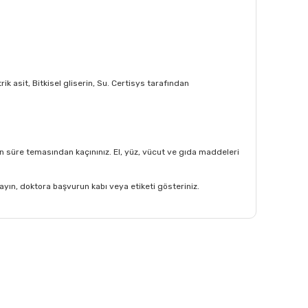
k asit, Bitkisel gliserin, Su. Certisys tarafından
zun süre temasından kaçınınız. El, yüz, vücut ve gıda maddeleri
yın, doktora başvurun kabı veya etiketi gösteriniz.
afımıza iletebilirsiniz.
yüzden, bulaşıklar üzerinde deterjan kalıntısı kalacak