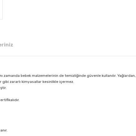
eriniz
aynı zamanda bebek malzemelerinin de temizliğinde güvenle kullanılır. Yağlardan, 
gibi zararlı kimyasallar kesinlikle içermez.
ştir.
tifikalıdır.
anır.