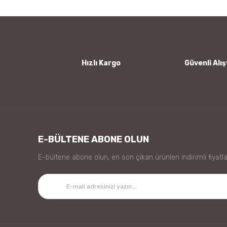
endişesi de yaşamıyorum. Başka ürünleri de araştırdım ama 
Ürün bilgilerinde hatalar bulunuyor.
Filiz Demirel | 20/08/2024
Ürün fiyatı diğer sitelerden daha pahalı.
Bu ürüne benzer farklı alternatifler olmalı.
Sorunsuz ve hızlı
Hızlı Kargo
Güvenli Alış
Kendi kulvarında güvenilir en iyi deterjan
HAYRİ ÖNER | 30/04/2024
Yorum Yaz
E-BÜLTENE ABONE OLUN
E-bültene abone olun, en son çıkan ürünleri indirimli fiyatla