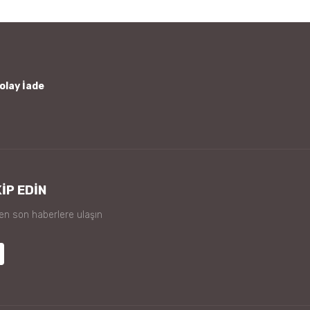
olay İade
İP EDİN
 en son haberlere ulaşın