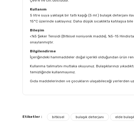
Çevre ve cilt dostudur.
Kullanım
5 litre suya yaklaşık bir tatlı kaşığı (5 ml ) bulaşık deterjanı ilav
15°C üzerinde saklayınız. Daha düşük sıcaklıkta katılaşsa bil
Bileşim
<%5 Şeker Tensidi (Bitkisel noniyonik madde), %5-15 Hindistan 
onaylanmıştır.
Bilgilendirme
İçeriğindeki hammaddeler doğal içerikli olduğundan ürün rengi 
Kullanma talimatını mutlaka okuyunuz. Bulaşıklarınızı yıkadıkt
temizliğinde kullanmayınız.
Gıda maddelerinden ve çocukların ulaşabileceği yerlerden uza
Bu ürünün fiyat bilgisi, resim, ürün açıklamalarında ve
Görüş ve önerileriniz için teşekkür ederiz.
Etiketler :
Sağlığınıza Yatırım
bitkisel
bulaşık deterjanı
elde bulaşı
Ürün resmi kalitesiz, bozuk veya görüntülenemiyor.
Ürün açıklamasında eksik bilgiler bulunuyor.
BU deterjanı kullanmaya başladıktan sonra ellerimde kuruma