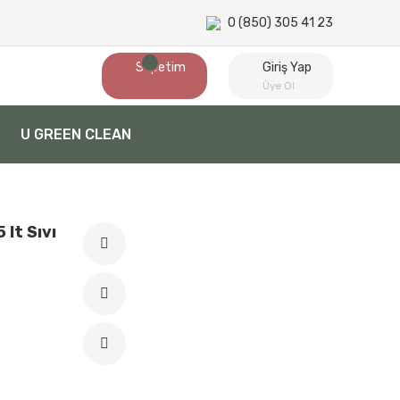
0 (850) 305 41 23
Sepetim
Giriş Yap
Üye Ol
U GREEN CLEAN
 lt Sıvı