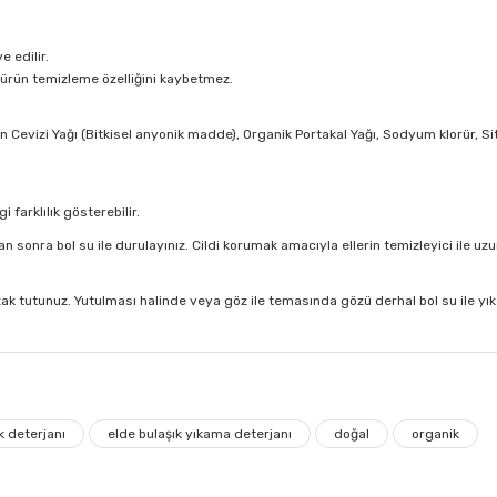
e edilir.
e ürün temizleme özelliğini kaybetmez.
Cevizi Yağı (Bitkisel anyonik madde), Organik Portakal Yağı, Sodyum klorür, Sitri
farklılık gösterebilir.
an sonra bol su ile durulayınız. Cildi korumak amacıyla ellerin temizleyici ile u
k tutunuz. Yutulması halinde veya göz ile temasında gözü derhal bol su ile yıka
 diğer konularda yetersiz gördüğünüz noktaları öneri formunu kullanarak tar
k deterjanı
elde bulaşık yıkama deterjanı
doğal
organik
 olmuyor. Zararlı kimyasallar olmadığından gönül rahatlığıyla kullanıyorum. Bu 