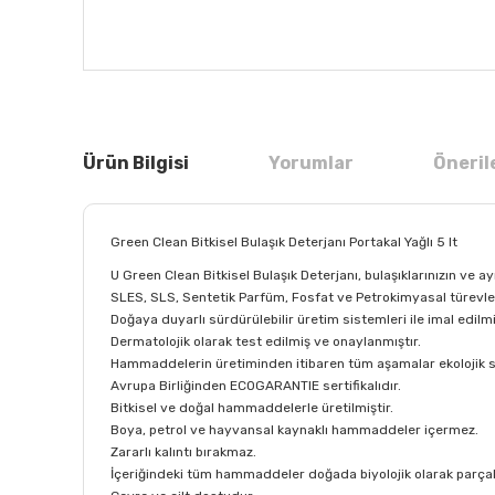
Ürün Bilgisi
Yorumlar
Öneril
Green Clean Bitkisel Bulaşık Deterjanı Portakal Yağlı 5 lt
U Green Clean Bitkisel Bulaşık Deterjanı, bulaşıklarınızın ve 
SLES, SLS, Sentetik Parfüm, Fosfat ve Petrokimyasal türevler 
Doğaya duyarlı sürdürülebilir üretim sistemleri ile imal edilmi
Dermatolojik olarak test edilmiş ve onaylanmıştır.
Hammaddelerin üretiminden itibaren tüm aşamalar ekolojik ser
Avrupa Birliğinden ECOGARANTIE sertifikalıdır.
Bitkisel ve doğal hammaddelerle üretilmiştir.
Boya, petrol ve hayvansal kaynaklı hammaddeler içermez.
Zararlı kalıntı bırakmaz.
İçeriğindeki tüm hammaddeler doğada biyolojik olarak parçal