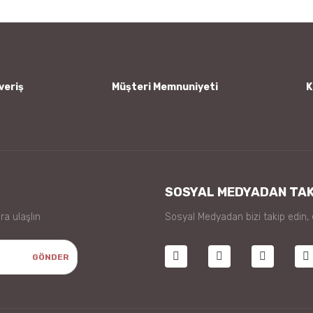
sitelerinde sertifikaları yoktu. Herkese tavsiye ederim.
veriş
Müşteri Memnuniyeti
K
Gönder
SOSYAL MEDYADAN TAK
ra ulaşlın
Sosyal Medyadan bizi takip edin,
GÖNDER