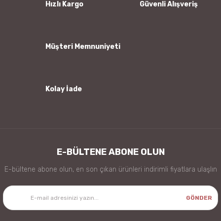
Ürün bilgilerinde hatalar bulunuyor.
Hızlı Kargo
Güvenli Alışveriş
Ürün fiyatı diğer sitelerden daha pahalı.
Bu ürüne benzer farklı alternatifler olmalı.
Müşteri Memnuniyeti
Kolay İade
Gönder
E-BÜLTENE ABONE OLUN
E-bültene abone olun, en son çıkan ürünleri indirimli fiyatlara ulaşlın
GÖNDER