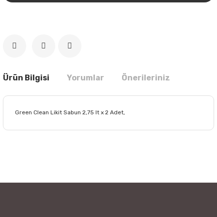
Ürün Bilgisi
Yorumlar
Önerileriniz
Green Clean Likit Sabun 2,75 lt x 2 Adet,
Bu ürünün fiyat bilgisi, resim, ürün açıklamalarında ve diğer
konularda yetersiz gördüğünüz noktaları öneri formunu
Bu ürüne ilk yorumu siz yapın!
kullanarak tarafımıza iletebilirsiniz.
Görüş ve önerileriniz için teşekkür ederiz.
Yorum Yaz
Ürün resmi kalitesiz, bozuk veya görüntülenemiyor.
Ürün açıklamasında eksik bilgiler bulunuyor.