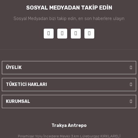
SOSYAL MEDYADAN TAKİP EDİN
Sosyal Medyadan bizi takip edin, en son haberlere ulaşın
ÜYELİK
TÜKETİCİ HAKLARI
KURUMSAL
Trakya Antrepo
Pınarhisar Yolu İncedere Mevkii 3.km Lüleburgaz KIRKLARELİ